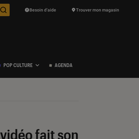
Besoin d’aide
Trouver mon magasin
Des suggestions de produits vont vous être proposées pendant vo
POP CULTURE
AGENDA
vidéo fait son