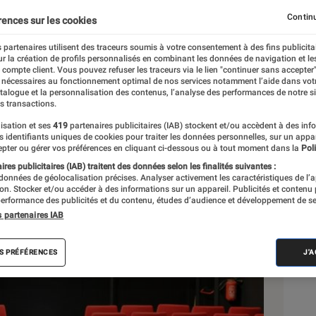
Continu
rences sur les cookies
 partenaires utilisent des traceurs soumis à votre consentement à des fins publicita
r la création de profils personnalisés en combinant les données de navigation et l
e compte client. Vous pouvez refuser les traceurs via le lien "continuer sans accepter"
 nécessaires au fonctionnement optimal de nos services notamment l’aide dans vot
atalogue et la personnalisation des contenus, l’analyse des performances de notre si
s transactions.
isation et ses
419
partenaires publicitaires (IAB) stockent et/ou accèdent à des inf
Sél
es identifiants uniques de cookies pour traiter les données personnelles, sur un appa
pter ou gérer vos préférences en cliquant ci-dessous ou à tout moment dans la
Poli
res publicitaires (IAB) traitent des données selon les finalités suivantes :
 données de géolocalisation précises. Analyser activement les caractéristiques de l’
tion. Stocker et/ou accéder à des informations sur un appareil. Publicités et contenu
erformance des publicités et du contenu, études d’audience et développement de se
s partenaires IAB
S PRÉFÉRENCES
J'