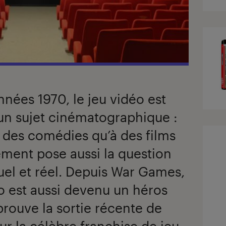
nnées 1970, le jeu vidéo est
n sujet cinématographique :
à des comédies qu’à des films
sement pose aussi la question
tuel et réel. Depuis War Games,
éo est aussi devenu un héros
rouve la sortie récente de
ur la célèbre franchise de jeu