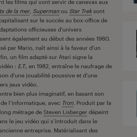
t les films qui vont servir de canevas aux
ts de la mer
,
Superman
ou
Star Trek
sont
capitalisant sur le succès au box-office de
daptations officieuses d’univers
sent également au début des années 1980.
sé par Mario, naît ainsi à la faveur d’un
nfin, un film adapté sur Atari signe la
vidéo :
E.T.
, en 1982, entraîne le naufrage de
ison d’une jouabilité poussive et d’une
iers jeux vidéo.
tre bien plus imaginatif, en basant son
l de l’informatique, avec
Tron
. Produit par la
e long métrage de
Steven Lisberger
dépeint
s le jeu vidéo qui s’introduit dans le
ncienne entreprise. Matérialisant des