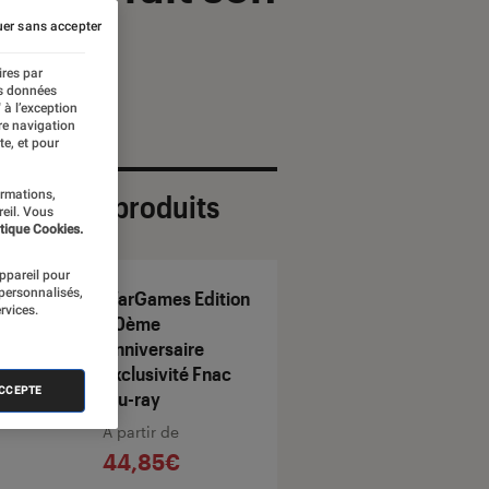
er sans accepter
ires par
es données
 à l’exception
re navigation
te, et pour
ormations,
ection de produits
reil. Vous
tique Cookies.
appareil pour
 personnalisés,
WarGames Edition
rvices.
30ème
Anniversaire
Exclusivité Fnac
ACCEPTE
Blu-ray
À partir de
44,85€