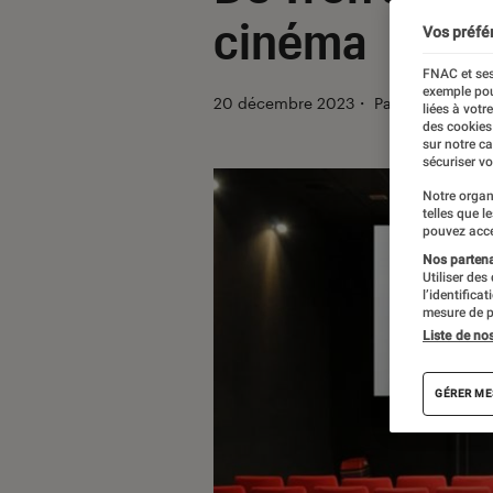
cinéma
Vos préfé
FNAC et ses
exemple pou
20 décembre 2023
・
Par
Lucie
liées à votr
des cookies
sur notre c
sécuriser vo
Notre organ
telles que l
pouvez acce
Nos partenai
Utiliser des
l’identifica
mesure de p
Liste de no
GÉRER ME