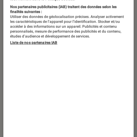
voisins. Et c’est lorsque la nuit tombe
Nos partenaires publicitaires (IAB) traitent des données selon les
finalités suivantes :
qu’ils se transforment en super
Utiliser des données de géolocalisation précises. Analyser activement
les caractéristiques de l’appareil pour l’identification. Stocker et/ou
héros… Vous les aurez reconnus, il
accéder à des informations sur un appareil. Publicités et contenu
personnalisés, mesure de performance des publicités et du contenu,
s’agit bien sûr des Pyjamasques ! C’est
études d’audience et développement de services.
Liste de nos partenaires IAB
ici que vous trouverez les réponses à
toutes les questions sur la vie de ce
trio créé par Romuald ! On vous dit
tout…
La
vie
de
Ro
mu