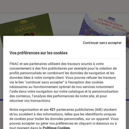
Continuer sans accepter
Vos préférences sur les cookies
FNAC et ses partenaires utilisent des traceurs soumis à votre
consentement à des fins publicitaires par exemple pour la création de
profils personnalisés en combinant les données de navigation et les
données liées à votre compte client. Vous pouvez refuser les traceurs
via le lien "continuer sans accepter" à l’exception des cookies
nécessaires au fonctionnement optimal de nos services notamment
l’aide dans votre navigation sur notre catalogue et la personnalisation
des contenus, l’analyse des performances de notre site, et pour
sécuriser vos transactions.
Notre organisation et ses
421
partenaires publicitaires (IAB) stockent
et/ou accèdent à des informations, telles que les identifiants uniques
Ils sont trois copains d’école, amis
de cookies pour traiter les données personnelles, sur un appareil. Vous
pouvez accepter ou gérer vos préférences en cliquant ci-dessous ou à
dans la vie et qui plus est ils sont
tout moment dans la
Politique Cookies.