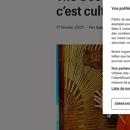
c’est culte ?
Vos préfé
FNAC et ses
exemple pou
17 février 2021
・
Par
Lucie
liées à votr
des cookies
sur notre c
sécuriser vo
Notre organ
telles que l
pouvez acce
Nos partenai
Utiliser des
l’identifica
mesure de p
Liste de no
GÉRER ME