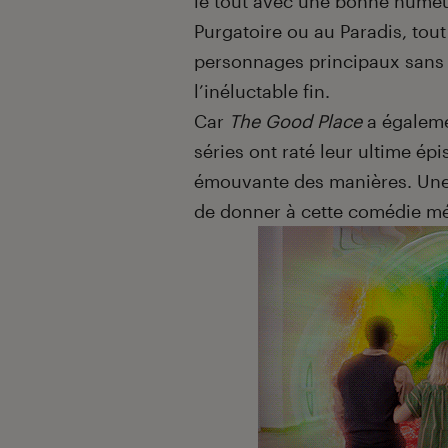
le tout avec une bonne humeur 
Purgatoire ou au Paradis, tout
personnages principaux sans s
l’inéluctable fin.
Car
The Good Place
a égalemen
séries ont raté leur ultime épi
émouvante des manières. Une 
de donner à cette comédie mét