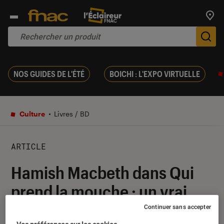
Trouv
De
NOS GUIDES DE L'ÉTÉ
BOICHI : L'EXPO VIRTUELLE
Culture
Livres / BD
ARTICLE
Hamish Macbeth dans Qui
prend la mouche : un vrai
polar
Continuer sans accepter