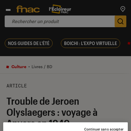
Trouv
De
NOS GUIDES DE L'ÉTÉ
BOICHI : L'EXPO VIRTUELLE
Culture
Livres / BD
ARTICLE
Trouble de Jeroen
Olyslaegers : voyage à
Anvers en 1940
Continuer sans accepter