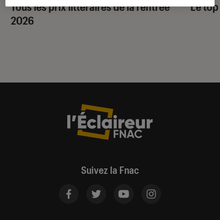
Tous les prix littéraires de la rentrée
Le top
2026
Suivez la Fnac