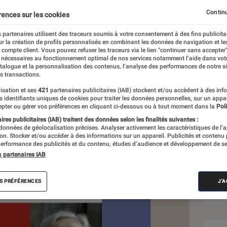
quand on a 80 ans
Continu
rences sur les cookies
 partenaires utilisent des traceurs soumis à votre consentement à des fins publicita
r la création de profils personnalisés en combinant les données de navigation et l
e compte client. Vous pouvez refuser les traceurs via le lien "continuer sans accepter"
 nécessaires au fonctionnement optimal de nos services notamment l’aide dans vot
atalogue et la personnalisation des contenus, l’analyse des performances de notre si
s transactions.
isation et ses
421
partenaires publicitaires (IAB) stockent et/ou accèdent à des inf
Sél
es identifiants uniques de cookies pour traiter les données personnelles, sur un appa
pter ou gérer vos préférences en cliquant ci-dessous ou à tout moment dans la
Poli
res publicitaires (IAB) traitent des données selon les finalités suivantes :
 données de géolocalisation précises. Analyser activement les caractéristiques de l’
tion. Stocker et/ou accéder à des informations sur un appareil. Publicités et contenu
erformance des publicités et du contenu, études d’audience et développement de se
s partenaires IAB
S PRÉFÉRENCES
J'