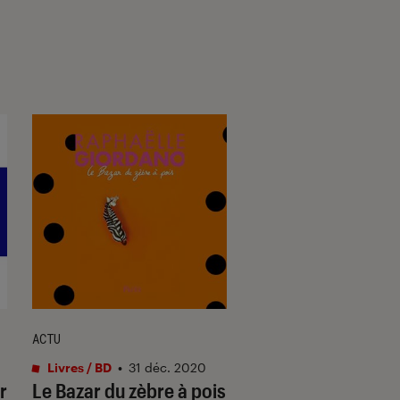
ACTU
SÉLECTION
Livres / BD
•
31 déc. 2020
Livres / BD
•
02 fév. 
r
Le Bazar du zèbre à pois
Rentrée littéraire 