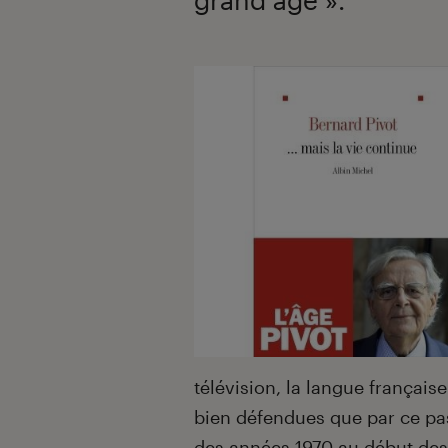
télévision, la langue française
bien défendues que par ce pas
des années 1970 au début des 