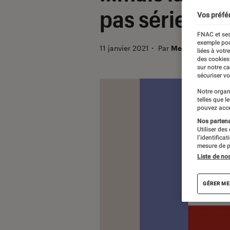
pas sérieux 
Vos préfé
FNAC et ses
exemple pou
11 janvier 2021
・
Par
Melanie C.
liées à votr
des cookies
sur notre c
sécuriser vo
Notre organ
telles que l
pouvez acce
Nos partenai
Utiliser des
l’identifica
mesure de p
Liste de no
GÉRER ME