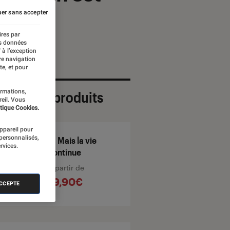
er sans accepter
ires par
es données
 à l’exception
re navigation
te, et pour
ormations,
ection de produits
reil. Vous
tique Cookies.
appareil pour
 personnalisés,
... Mais la vie
rvices.
continue
À partir de
19,90€
ACCEPTE