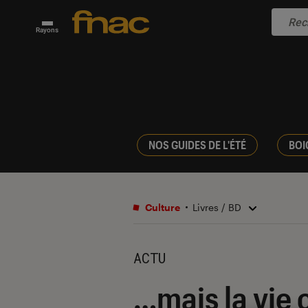
Rayons
NOS GUIDES DE L'ÉTÉ
BOI
Culture
Livres / BD
ACTU
…mais la vie 