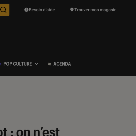
Besoin d’aide
Trouver mon magasin
Des suggestions de produits vont vous être proposées pendant vo
POP CULTURE
AGENDA
 : on n’est