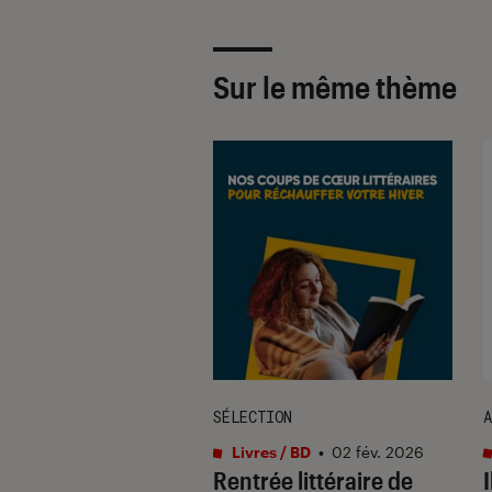
Sur le même thème
SÉLECTION
A
s / BD
•
31 déc. 2020
Livres / BD
•
02 fév. 2026
zar du zèbre à pois
Rentrée littéraire de