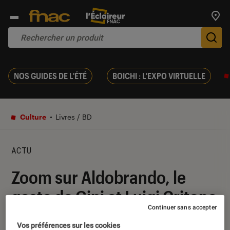
Trouv
De
NOS GUIDES DE L'ÉTÉ
BOICHI : L'EXPO VIRTUELLE
Culture
Livres / BD
ACTU
Zoom sur Aldobrando, le
geste de Gipi et Luigi Critone
Continuer sans accepter
05 octobre 2020
・
Par
Nathalie Cordier
Vos préférences sur les cookies