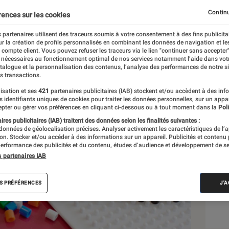
Continu
rences sur les cookies
 partenaires utilisent des traceurs soumis à votre consentement à des fins publicita
r la création de profils personnalisés en combinant les données de navigation et l
e compte client. Vous pouvez refuser les traceurs via le lien "continuer sans accepter"
 nécessaires au fonctionnement optimal de nos services notamment l’aide dans vot
atalogue et la personnalisation des contenus, l’analyse des performances de notre si
s transactions.
isation et ses
421
partenaires publicitaires (IAB) stockent et/ou accèdent à des inf
Sél
es identifiants uniques de cookies pour traiter les données personnelles, sur un appa
pter ou gérer vos préférences en cliquant ci-dessous ou à tout moment dans la
Poli
res publicitaires (IAB) traitent des données selon les finalités suivantes :
 données de géolocalisation précises. Analyser activement les caractéristiques de l’
tion. Stocker et/ou accéder à des informations sur un appareil. Publicités et contenu
erformance des publicités et du contenu, études d’audience et développement de se
s partenaires IAB
S PRÉFÉRENCES
J'