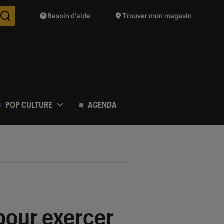
Besoin d’aide
Trouver mon magasin
Des suggestions de produits vont vous être proposées pendant vo
POP CULTURE
AGENDA
 pour exercer