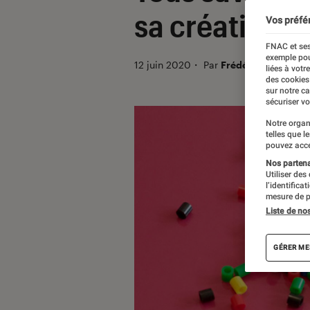
sa créativité
Vos préfé
FNAC et ses
exemple pou
12 juin 2020
・
Par
Frédérique
liées à votr
des cookies
sur notre c
sécuriser vo
Notre organ
telles que l
pouvez acce
Nos partenai
Utiliser des
l’identifica
mesure de p
Liste de no
GÉRER ME