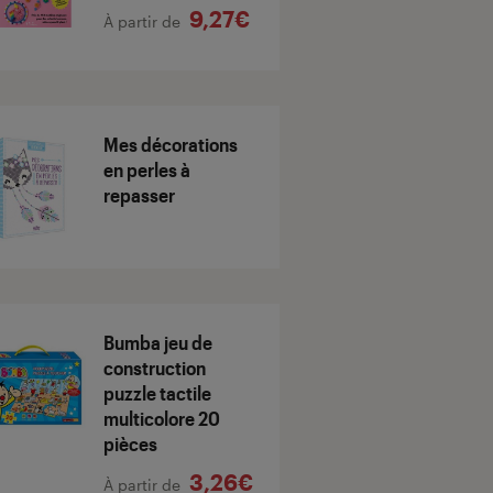
9,27€
À partir de
Mes décorations
en perles à
repasser
Bumba jeu de
construction
puzzle tactile
multicolore 20
pièces
3,26€
À partir de