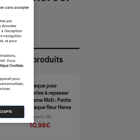
er sans accepter
ires par
es données
 à l’exception
re navigation
te, et pour
ormations,
ection de produits
reil. Vous
tique Cookies.
appareil pour
 personnalisés,
Plaque pour
rvices.
perles à repasser
Hama Midi : Petite
plaque fleur Hama
ACCEPTE
À partir de
10,98€