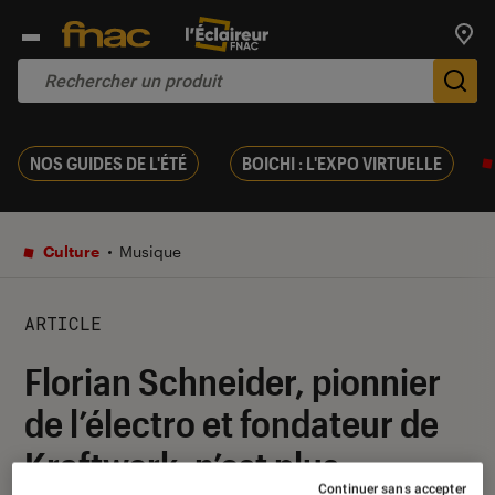
Trouv
De
NOS GUIDES DE L'ÉTÉ
BOICHI : L'EXPO VIRTUELLE
Culture
Musique
ARTICLE
Florian Schneider, pionnier
de l’électro et fondateur de
Kraftwerk, n’est plus
Continuer sans accepter