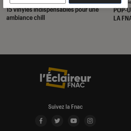
Musique
•
30 juil. 2026
Animati
15 vinyles indispensables pour une
POP-U
ambiance chill
LA FN
Suivez la Fnac