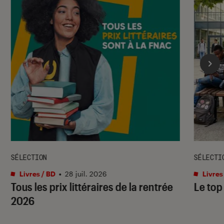
SÉLECTION
SÉLECTI
Livres / BD
•
28 juil. 2026
Livres
Tous les prix littéraires de la rentrée
Le top
2026