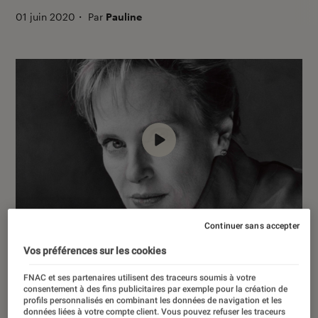
01 juin 2020
・
Par
Pauline
00:00
/
05:46
Continuer sans accepter
Vos préférences sur les cookies
De livre en livre, l’écrivaine américaine
FNAC et ses partenaires utilisent des traceurs soumis à votre
Siri Hustvedt ne cesse d’explorer les
consentement à des fins publicitaires par exemple pour la création de
profils personnalisés en combinant les données de navigation et les
questions de la mémoire, de la
données liées à votre compte client. Vous pouvez refuser les traceurs