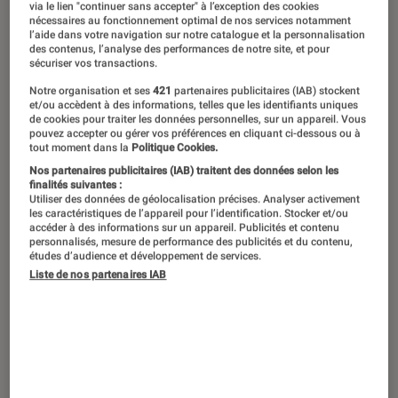
via le lien "continuer sans accepter" à l’exception des cookies
perception et de la place de la femme
nécessaires au fonctionnement optimal de nos services notamment
dans la culture occidentale
l’aide dans votre navigation sur notre catalogue et la personnalisation
des contenus, l’analyse des performances de notre site, et pour
contemporaine. Dans son nouveau
sécuriser vos transactions.
roman, Souvenirs de l’avenir, elle
Notre organisation et ses
421
partenaires publicitaires (IAB) stockent
et/ou accèdent à des informations, telles que les identifiants uniques
creuse plus loin encore ses
de cookies pour traiter les données personnelles, sur un appareil. Vous
pouvez accepter ou gérer vos préférences en cliquant ci-dessous ou à
thématiques de prédilection pour
tout moment dans la
Politique Cookies.
nous livrer un récit aux lisières de
Nos partenaires publicitaires (IAB) traitent des données selon les
finalités suivantes :
l’autofiction, avec humour et esprit
Utiliser des données de géolocalisation précises. Analyser activement
les caractéristiques de l’appareil pour l’identification. Stocker et/ou
ciselé. Rencontre au sommet.
accéder à des informations sur un appareil. Publicités et contenu
personnalisés, mesure de performance des publicités et du contenu,
études d’audience et développement de services.
Liste de nos partenaires IAB
Introduction
Votre nouveau roman,
Souvenirs de l’avenir
,
mélange les genres. On
retrouve par exemple