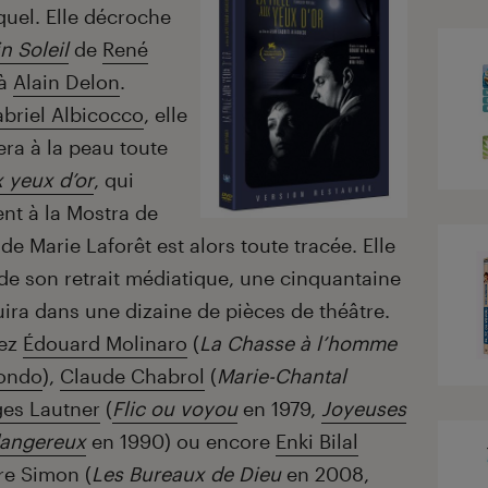
quel. Elle décroche
in Soleil
de
René
 à
Alain Delon
.
briel Albicocco
, elle
era à la peau toute
x yeux d’or
, qui
ent à la Mostra de
de Marie Laforêt est alors toute tracée. Elle
de son retrait médiatique, une cinquantaine
ira dans une dizaine de pièces de théâtre.
hez
Édouard Molinaro
(
La Chasse à l’homme
mondo
),
Claude Chabrol
(
Marie-Chantal
es Lautner
(
Flic ou voyou
en 1979,
Joyeuses
angereux
en 1990) ou encore
Enki Bilal
ire Simon
(
Les Bureaux de Dieu
en 2008,