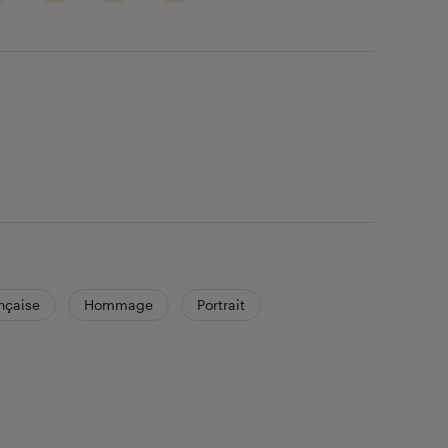
m
nçaise
Hommage
Portrait