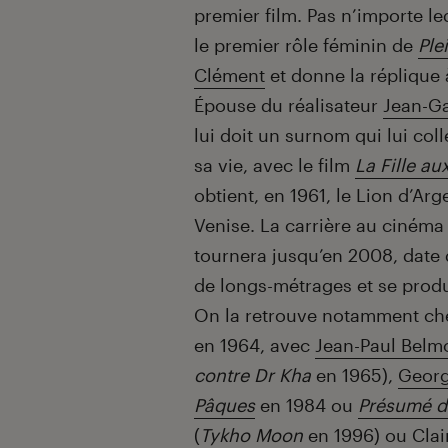
premier film. Pas n’importe le
le premier rôle féminin de
Ple
Clément
et donne la réplique
Épouse du réalisateur
Jean-Ga
lui doit un surnom qui lui coll
sa vie, avec le film
La Fille au
obtient, en 1961, le Lion d’Arg
Venise. La carrière au cinéma 
tournera jusqu’en 2008, date 
de longs-métrages et se produ
On la retrouve notamment c
en 1964, avec
Jean-Paul Bel
contre Dr Kha
en 1965),
Georg
Pâques
en 1984 ou
Présumé d
(
Tykho Moon
en 1996) ou
Cla