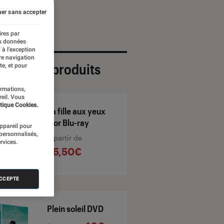
er sans accepter
ires par
es données
 à l’exception
re navigation
ection de produits
te, et pour
ormations,
reil. Vous
tique Cookies.
La fille aux yeux
d'or Blu-ray
appareil pour
 personnalisés,
À partir de
rvices.
25,50€
ACCEPTE
Plein soleil DVD