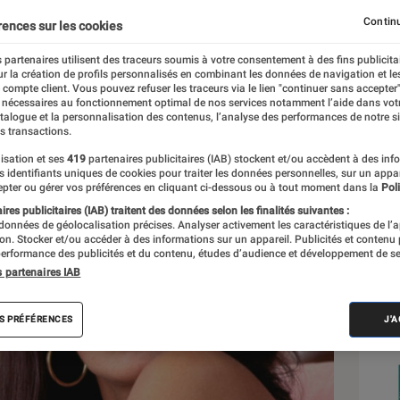
Continu
rences sur les cookies
 partenaires utilisent des traceurs soumis à votre consentement à des fins publicita
r la création de profils personnalisés en combinant les données de navigation et l
e compte client. Vous pouvez refuser les traceurs via le lien "continuer sans accepter"
 nécessaires au fonctionnement optimal de nos services notamment l’aide dans vot
Sél
atalogue et la personnalisation des contenus, l’analyse des performances de notre si
s transactions.
isation et ses
419
partenaires publicitaires (IAB) stockent et/ou accèdent à des inf
es identifiants uniques de cookies pour traiter les données personnelles, sur un appa
pter ou gérer vos préférences en cliquant ci-dessous ou à tout moment dans la
Poli
res publicitaires (IAB) traitent des données selon les finalités suivantes :
 données de géolocalisation précises. Analyser activement les caractéristiques de l’
tion. Stocker et/ou accéder à des informations sur un appareil. Publicités et contenu
erformance des publicités et du contenu, études d’audience et développement de se
s partenaires IAB
S PRÉFÉRENCES
J'