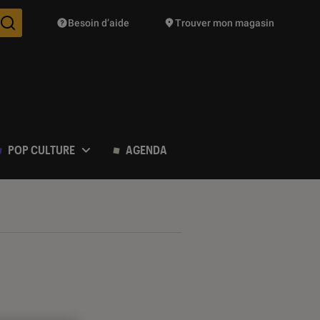
Besoin d’aide
Trouver mon magasin
Des suggestions de produits vont vous être proposées pendant vo
POP CULTURE
AGENDA