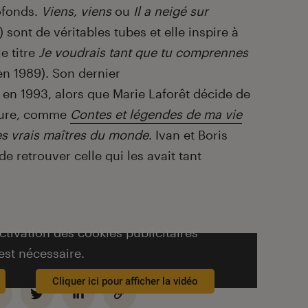
rofonds.
Viens, viens
ou
Il a neigé sur
) sont de véritables tubes et elle inspire à
e titre
Je voudrais tant que tu comprennes
n 1989). Son dernier
t en 1993, alors que Marie Laforêt décide de
iture, comme
Contes et légendes de ma vie
les vrais maîtres du monde
. Ivan et Boris
e retrouver celle qui les avait tant
activation des cookies publicitaires
est nécessaire.
Cliquer ici pour afficher la vidéo