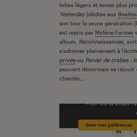
tubes légers et textes plus p
Yesterday
(dédiée aux
Beatles
son tour la jeune génération (l
est repris par
Mylène Farmer
e
album,
Reconnaissances
, sor
s’adonner pleinement à l’écr
privée
ou
Panier de crabes : 
peuvent désormais se réjouir d
chantés…
Pour lire la vidéo l’
Gérer mes préférences