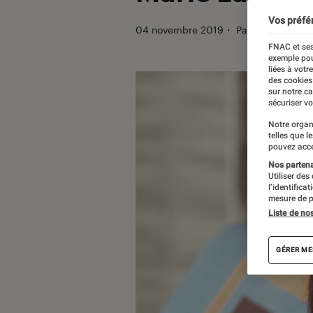
Vos préfé
04 novembre 2019
・
Par
Mathieu M.
FNAC et ses
exemple pou
liées à votr
des cookies
sur notre c
sécuriser vo
Notre organ
telles que l
pouvez acce
Nos partenai
Utiliser des
l’identifica
mesure de p
Liste de no
GÉRER ME