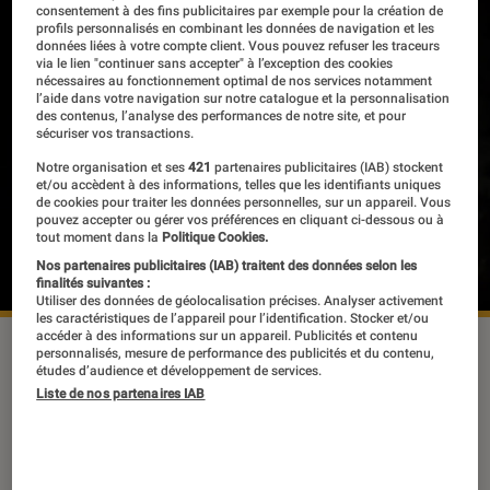
consentement à des fins publicitaires par exemple pour la création de
profils personnalisés en combinant les données de navigation et les
données liées à votre compte client. Vous pouvez refuser les traceurs
via le lien "continuer sans accepter" à l’exception des cookies
nécessaires au fonctionnement optimal de nos services notamment
l’aide dans votre navigation sur notre catalogue et la personnalisation
des contenus, l’analyse des performances de notre site, et pour
sécuriser vos transactions.
Notre organisation et ses
421
partenaires publicitaires (IAB) stockent
et/ou accèdent à des informations, telles que les identifiants uniques
de cookies pour traiter les données personnelles, sur un appareil. Vous
pouvez accepter ou gérer vos préférences en cliquant ci-dessous ou à
tout moment dans la
Politique Cookies.
Nos partenaires publicitaires (IAB) traitent des données selon les
finalités suivantes :
Utiliser des données de géolocalisation précises. Analyser activement
les caractéristiques de l’appareil pour l’identification. Stocker et/ou
accéder à des informations sur un appareil. Publicités et contenu
personnalisés, mesure de performance des publicités et du contenu,
études d’audience et développement de services.
La vie de Galilée est une pièce de
Liste de nos partenaires IAB
Bertolt Brecht, qui est dans l’air du
temps puisque qu’elle a été
également jouée à la Comédie