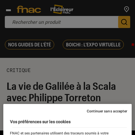
Trouv
De
NOS GUIDES DE L'ÉTÉ
BOICHI : L'EXPO VIRTUELLE
CRITIQUE
La vie de Galilée à la Scala
avec Philippe Torreton
Continuer sans accepter
25 septembre 2019
・
Par
Delphine
Vos préférences sur les cookies
FNAC et ses partenaires utilisent des traceurs soumis à votre