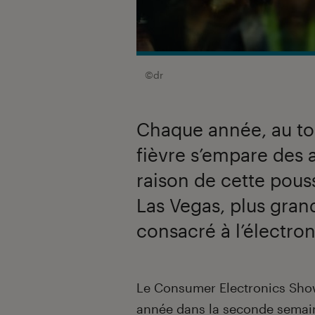
©dr
Chaque année, au tou
fièvre s’empare des 
raison de cette pou
Las Vegas, plus gr
consacré à l’électro
Introduction
Le Consumer Electronics Show
année dans la seconde semain