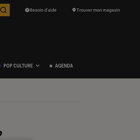
Besoin d’aide
Trouver mon magasin
Des suggestions de produits vont vous être proposées pendant vo
POP CULTURE
AGENDA
?