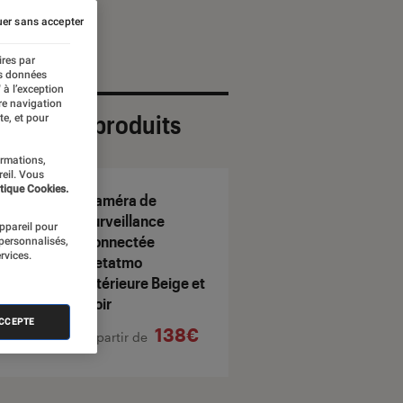
er sans accepter
ires par
es données
 à l’exception
re navigation
ection de produits
te, et pour
ormations,
reil. Vous
tique Cookies.
Caméra de
surveillance
appareil pour
connectée
 personnalisés,
rvices.
Netatmo
intérieure Beige et
Noir
ACCEPTE
138€
À partir de