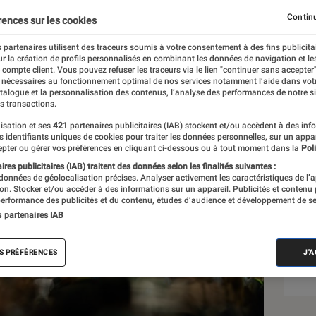
Continu
rences sur les cookies
 partenaires utilisent des traceurs soumis à votre consentement à des fins publicita
r la création de profils personnalisés en combinant les données de navigation et l
e compte client. Vous pouvez refuser les traceurs via le lien "continuer sans accepter"
 nécessaires au fonctionnement optimal de nos services notamment l’aide dans vot
Sél
atalogue et la personnalisation des contenus, l’analyse des performances de notre si
s transactions.
isation et ses
421
partenaires publicitaires (IAB) stockent et/ou accèdent à des inf
es identifiants uniques de cookies pour traiter les données personnelles, sur un appa
pter ou gérer vos préférences en cliquant ci-dessous ou à tout moment dans la
Poli
res publicitaires (IAB) traitent des données selon les finalités suivantes :
 données de géolocalisation précises. Analyser activement les caractéristiques de l’
tion. Stocker et/ou accéder à des informations sur un appareil. Publicités et contenu
erformance des publicités et du contenu, études d’audience et développement de se
s partenaires IAB
S PRÉFÉRENCES
J'