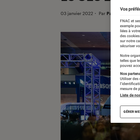
Vos préfé
03 janvier 2022
・
Par
Patrick
FNAC et ses
exemple pou
liées à votr
des cookies
sur notre c
sécuriser vo
Notre organ
telles que l
pouvez acce
Nos partenai
Utiliser des
l’identifica
mesure de p
Liste de no
GÉRER ME