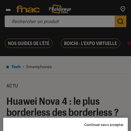
Trouv
De
NOS GUIDES DE L'ÉTÉ
BOICHI : L'EXPO VIRTUELLE
Tech
Smartphones
ACTU
Huawei Nova 4 : le plus
borderless des borderless ?
Continuer sans accepter
17 décembre 2018
・
Par
Elisa