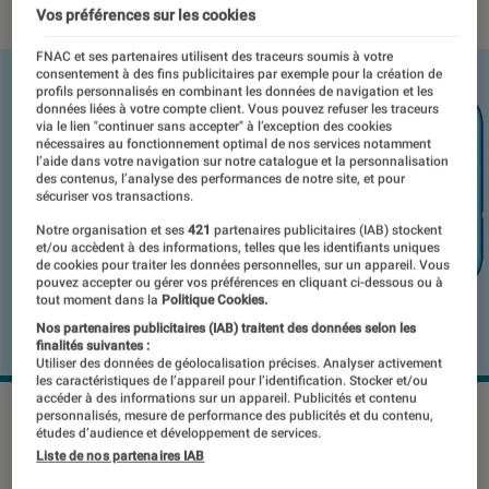
Vos préférences sur les cookies
FNAC et ses partenaires utilisent des traceurs soumis à votre
consentement à des fins publicitaires par exemple pour la création de
profils personnalisés en combinant les données de navigation et les
données liées à votre compte client. Vous pouvez refuser les traceurs
via le lien "continuer sans accepter" à l’exception des cookies
nécessaires au fonctionnement optimal de nos services notamment
l’aide dans votre navigation sur notre catalogue et la personnalisation
des contenus, l’analyse des performances de notre site, et pour
sécuriser vos transactions.
Notre organisation et ses
421
partenaires publicitaires (IAB) stockent
et/ou accèdent à des informations, telles que les identifiants uniques
de cookies pour traiter les données personnelles, sur un appareil. Vous
pouvez accepter ou gérer vos préférences en cliquant ci-dessous ou à
tout moment dans la
Politique Cookies.
Nos partenaires publicitaires (IAB) traitent des données selon les
finalités suivantes :
Utiliser des données de géolocalisation précises. Analyser activement
les caractéristiques de l’appareil pour l’identification. Stocker et/ou
accéder à des informations sur un appareil. Publicités et contenu
personnalisés, mesure de performance des publicités et du contenu,
études d’audience et développement de services.
Après plusieurs semaines de teasing,
Liste de nos partenaires IAB
Huawei a enfin dévoilé son