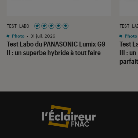
TEST LABO
TEST LA
Noté 5 étoiles sur 5
Photo
•
31 juil. 2026
Photo
Test Labo du PANASONIC Lumix G9
Test 
II : un superbe hybride à tout faire
III : 
parfai