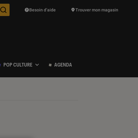
Besoin d’aide
Trouver mon magasin
Des suggestions de produits vont vous être proposées pendant vo
POP CULTURE
AGENDA