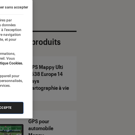
er sans accepter
ires par
es données
 à l’exception
re navigation
ection de produits
te, et pour
ormations,
reil. Vous
tique Cookies.
GPS Mappy Ulti
E538 Europe 14
appareil pour
pays
 personnalisés,
rvices.
Cartographie à vie
ACCEPTE
GPS pour
automobile