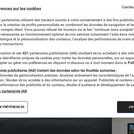
Continu
rences sur les cookies
 partenaires utilisent des traceurs soumis à votre consentement à des fins publicita
r la création de profils personnalisés en combinant les données de navigation et l
e compte client. Vous pouvez refuser les traceurs via le lien "continuer sans accepter"
 nécessaires au fonctionnement optimal de nos services notamment l’aide dans vot
Sél
atalogue et la personnalisation des contenus, l’analyse des performances de notre si
s transactions.
isation et ses
421
partenaires publicitaires (IAB) stockent et/ou accèdent à des inf
es identifiants uniques de cookies pour traiter les données personnelles, sur un appa
pter ou gérer vos préférences en cliquant ci-dessous ou à tout moment dans la
Poli
res publicitaires (IAB) traitent des données selon les finalités suivantes :
 données de géolocalisation précises. Analyser activement les caractéristiques de l’
tion. Stocker et/ou accéder à des informations sur un appareil. Publicités et contenu
erformance des publicités et du contenu, études d’audience et développement de se
s partenaires IAB
S PRÉFÉRENCES
J'