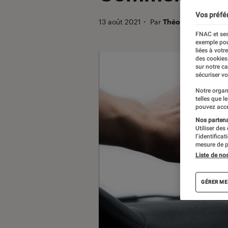
Vos préfé
13 août 2021
・
Par
Théo
FNAC et ses
exemple pou
liées à votr
des cookies
sur notre c
sécuriser vo
Notre organ
telles que l
pouvez acce
Nos partenai
Utiliser des
l’identifica
mesure de p
Liste de no
GÉRER ME