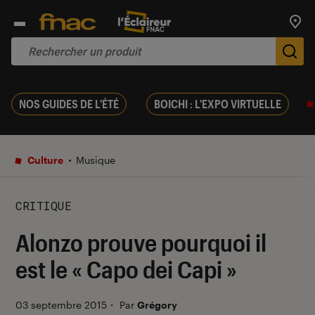
Trouv
De
NOS GUIDES DE L'ÉTÉ
BOICHI : L'EXPO VIRTUELLE
Culture
Musique
CRITIQUE
Alonzo prouve pourquoi il
est le « Capo dei Capi »
03 septembre 2015
・
Par
Grégory