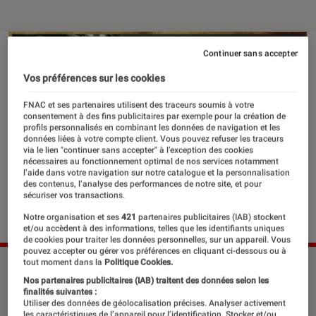
Continuer sans accepter
Vos préférences sur les cookies
FNAC et ses partenaires utilisent des traceurs soumis à votre
consentement à des fins publicitaires par exemple pour la création de
profils personnalisés en combinant les données de navigation et les
données liées à votre compte client. Vous pouvez refuser les traceurs
via le lien "continuer sans accepter" à l’exception des cookies
nécessaires au fonctionnement optimal de nos services notamment
l’aide dans votre navigation sur notre catalogue et la personnalisation
des contenus, l’analyse des performances de notre site, et pour
sécuriser vos transactions.
Notre organisation et ses
421
partenaires publicitaires (IAB) stockent
et/ou accèdent à des informations, telles que les identifiants uniques
de cookies pour traiter les données personnelles, sur un appareil. Vous
pouvez accepter ou gérer vos préférences en cliquant ci-dessous ou à
tout moment dans la
Politique Cookies.
Nos partenaires publicitaires (IAB) traitent des données selon les
L’évolution d’Alonzo en solo est assez
finalités suivantes :
Utiliser des données de géolocalisation précises. Analyser activement
remarquable. Membre des Psy4 de la
les caractéristiques de l’appareil pour l’identification. Stocker et/ou