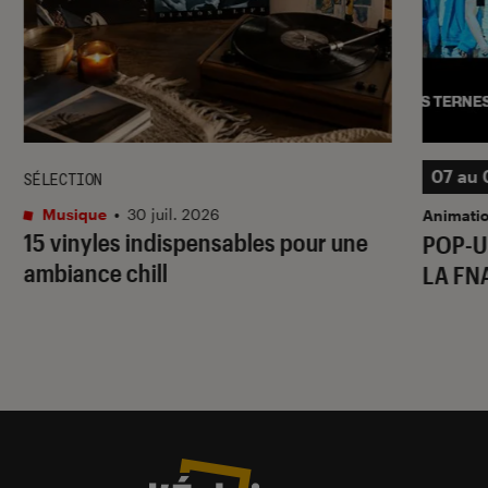
07 au 
SÉLECTION
Musique
•
30 juil. 2026
Animati
15 vinyles indispensables pour une
POP-U
ambiance chill
LA FN