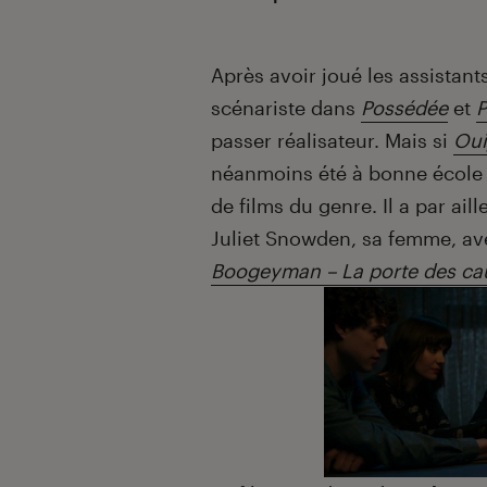
Introduction
Après avoir joué les assistan
scénariste dans
Possédée
et
P
passer réalisateur. Mais si
Oui
néanmoins été à bonne école 
de films du genre. Il a par ail
Juliet Snowden, sa femme, avec
Boogeyman – La porte des c