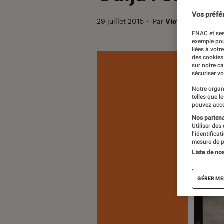
Vos préfé
29 juillet 2015
・
Par
Victor
FNAC et ses
exemple pou
liées à votr
des cookies
sur notre c
sécuriser vo
Notre organ
telles que l
pouvez acce
Nos partenai
Utiliser des
l’identifica
mesure de p
Liste de no
GÉRER ME