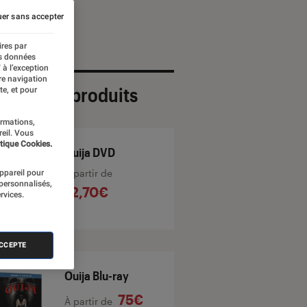
er sans accepter
ires par
es données
 à l’exception
re navigation
ection de produits
te, et pour
ormations,
reil. Vous
tique Cookies.
Ouija DVD
À partir de
appareil pour
 personnalisés,
12,70€
rvices.
ACCEPTE
Ouija Blu-ray
75€
À partir de