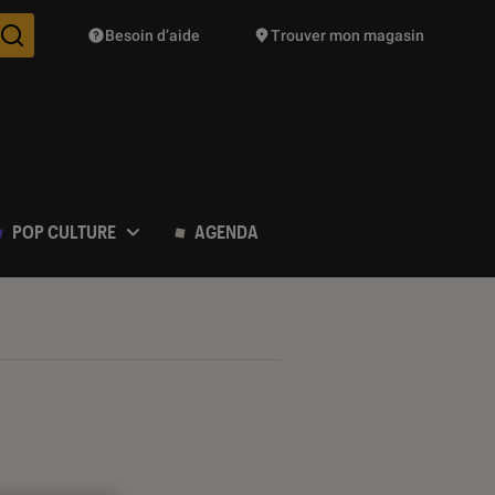
Besoin d’aide
Trouver mon magasin
Des suggestions de produits vont vous être proposées pendant vo
POP CULTURE
AGENDA