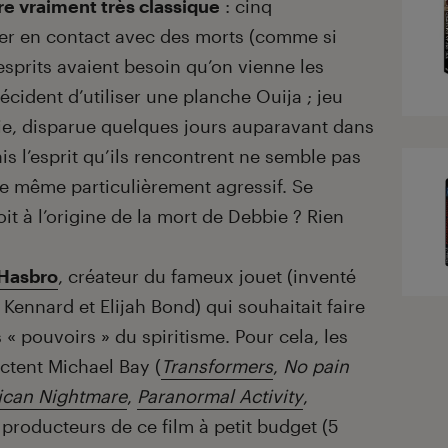
re vraiment très classique
: cinq
rer en contact avec des morts (comme si
 esprits avaient besoin qu’on vienne les
 décident d’utiliser une planche Ouija ; jeu
ie, disparue quelques jours auparavant dans
s l’esprit qu’ils rencontrent ne semble pas
mble même particulièrement agressif. Se
oit à l’origine de la mort de Debbie ? Rien
Hasbro
, créateur du fameux jouet (inventé
Kennard et Elijah Bond) qui souhaitait faire
s « pouvoirs » du spiritisme. Pour cela, les
actent Michael Bay (
Transformers
,
No pain
ican Nightmare
,
Paranormal Activity
,
 producteurs de ce film à petit budget (5