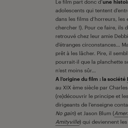
Le film part donc d’
une
histoi
adolescents qui tentent d’ent
dans les films d’horreurs, les
chercher !). Pour ce faire, ils
retrouvé chez leur amie Debb
d’étranges circonstances… Mai
prêt à les lâcher. Pire, il se
pourrait-il que la planchette s
n’est moins sûr…
A l’origine du film : la société
au XIX ème siècle par Charles 
(re)découvrir le principe et le
dirigeants de l’enseigne cont
No gain
) et Jason Blum (
Amer
Amityville
) qui deviennent les