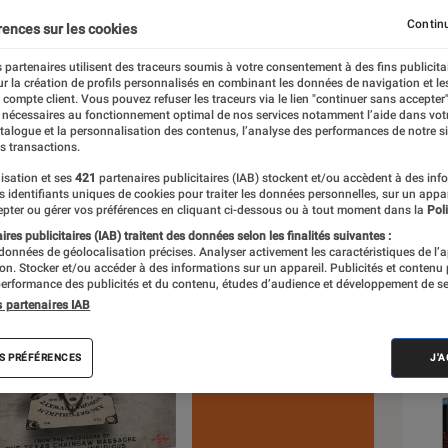
Continu
rences sur les cookies
 partenaires utilisent des traceurs soumis à votre consentement à des fins publicita
r la création de profils personnalisés en combinant les données de navigation et l
e compte client. Vous pouvez refuser les traceurs via le lien "continuer sans accepter"
 nécessaires au fonctionnement optimal de nos services notamment l’aide dans vot
Sél
atalogue et la personnalisation des contenus, l’analyse des performances de notre si
s transactions.
isation et ses
421
partenaires publicitaires (IAB) stockent et/ou accèdent à des inf
es identifiants uniques de cookies pour traiter les données personnelles, sur un appa
pter ou gérer vos préférences en cliquant ci-dessous ou à tout moment dans la
Poli
res publicitaires (IAB) traitent des données selon les finalités suivantes :
 données de géolocalisation précises. Analyser activement les caractéristiques de l’
tion. Stocker et/ou accéder à des informations sur un appareil. Publicités et contenu
erformance des publicités et du contenu, études d’audience et développement de se
s partenaires IAB
S PRÉFÉRENCES
J'