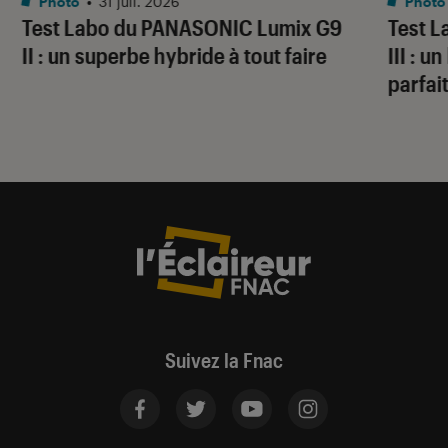
Photo
•
31 juil. 2026
Photo
Test Labo du PANASONIC Lumix G9
Test 
II : un superbe hybride à tout faire
III : 
parfai
Suivez la Fnac