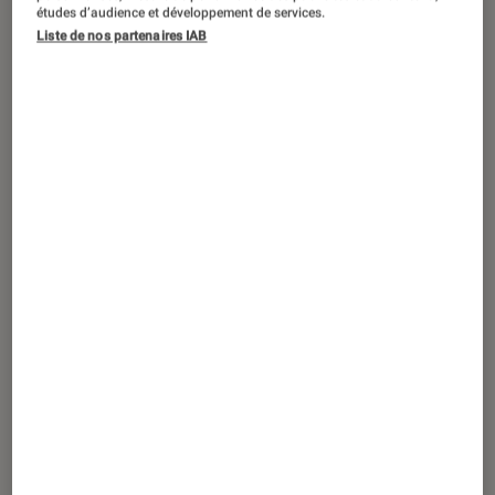
©DR
études d’audience et développement de services.
Liste de nos partenaires IAB
Sigma annonce un nouveau zoom
compatible uniquement sur les reflex
APS-C : le Sigma 18-35mm f/1.8 DC
HSM. Oui, vous avez bien lu, un zoom
à ouverture constante de f/1.8. Voici le
tout premier zoom capable de
descendre en dessous de f/2.8, une
première dans le monde. Sigma ne se
contente plus de fabriquer des
versions d’objectifs déjà existantes à
un tarif plus modéré, aujourd’hui
Sigma veut être le premier à proposer
ce qui n’a jamais été fait. Et là, je ne