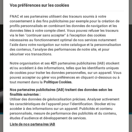
Vos préférences sur les cookies
21 avril 2022
・
Par
Johanna Godet
FNAC et ses partenaires utilisent des traceurs soumis à votre
consentement à des fins publicitaires par exemple pour la création de
profils personnalisés en combinant les données de navigation et les
données liées à votre compte client. Vous pouvez refuser les traceurs
via le lien "continuer sans accepter" à l’exception des cookies
nécessaires au fonctionnement optimal de nos services notamment
l’aide dans votre navigation sur notre catalogue et la personnalisation
des contenus, l’analyse des performances de notre site, et pour
sécuriser vos transactions.
Notre organisation et ses
421
partenaires publicitaires (IAB) stockent
et/ou accèdent à des informations, telles que les identifiants uniques
de cookies pour traiter les données personnelles, sur un appareil. Vous
pouvez accepter ou gérer vos préférences en cliquant ci-dessous ou à
tout moment dans la
Politique Cookies.
Nos partenaires publicitaires (IAB) traitent des données selon les
finalités suivantes :
Utiliser des données de géolocalisation précises. Analyser activement
les caractéristiques de l’appareil pour l’identification. Stocker et/ou
accéder à des informations sur un appareil. Publicités et contenu
personnalisés, mesure de performance des publicités et du contenu,
études d’audience et développement de services.
L'Europe veut un chargeur universel basé sur l'USB-C. Le port
Liste de nos partenaires IAB
Lightning pourrait vivre ses dernières heures.
©Pexels