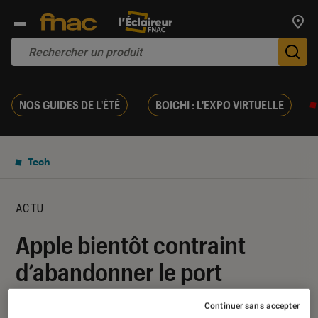
Trouv
De
NOS GUIDES DE L'ÉTÉ
BOICHI : L'EXPO VIRTUELLE
Tech
ACTU
Apple bientôt contraint
d’abandonner le port
Lightning
Continuer sans accepter