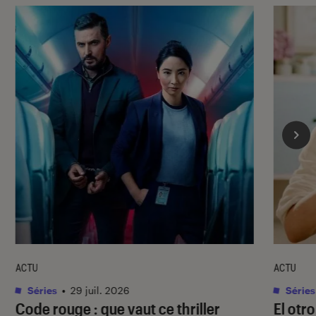
ACTU
ACTU
Séries
•
29 juil. 2026
Séries
Code rouge
: que vaut ce thriller
El otr