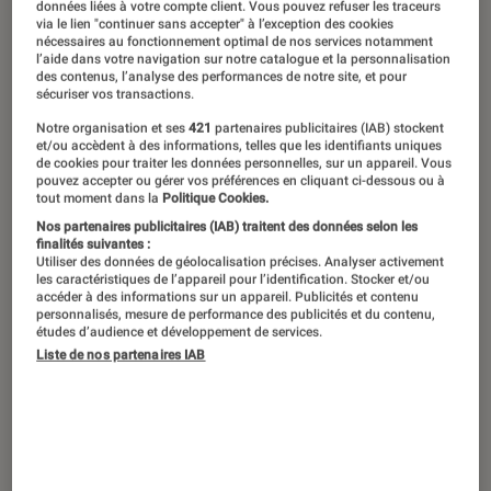
Olivier Norek.
©Bruno Chabert
données liées à votre compte client. Vous pouvez refuser les traceurs
via le lien "continuer sans accepter" à l’exception des cookies
nécessaires au fonctionnement optimal de nos services notamment
l’aide dans votre navigation sur notre catalogue et la personnalisation
des contenus, l’analyse des performances de notre site, et pour
Après avoir traqué des criminels
sécuriser vos transactions.
pendant 17 ans, Olivier Norek a décidé
Notre organisation et ses
421
partenaires publicitaires (IAB) stockent
et/ou accèdent à des informations, telles que les identifiants uniques
de raconter ses histoires dans des
de cookies pour traiter les données personnelles, sur un appareil. Vous
polars.
L’Éclaireur
lui a fait passer un
pouvez accepter ou gérer vos préférences en cliquant ci-dessous ou à
tout moment dans la
Politique Cookies.
interrogatoire pour décrypter les
Nos partenaires publicitaires (IAB) traitent des données selon les
finalités suivantes :
séries policières et percer les secrets
Utiliser des données de géolocalisation précises. Analyser activement
du métier.
les caractéristiques de l’appareil pour l’identification. Stocker et/ou
accéder à des informations sur un appareil. Publicités et contenu
personnalisés, mesure de performance des publicités et du contenu,
études d’audience et développement de services.
Liste de nos partenaires IAB
Introduction
Du flingue à la plume. Le virage peut paraître
étonnant, mais Olivier Norek le trouve logique
et sensé. Pendant presque 20 ans, le capitaine
a travaillé au service de la police judiciaire de