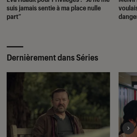
suis jamais sentie à ma place nulle
voulai
part”
dange
Dernièrement dans Séries