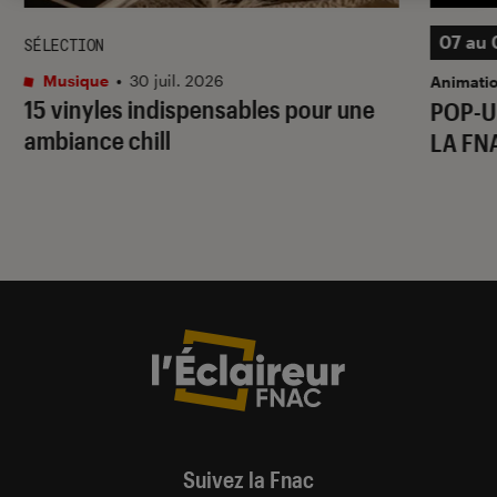
07 au 
SÉLECTION
Musique
•
30 juil. 2026
Animati
15 vinyles indispensables pour une
POP-U
ambiance chill
LA FN
Suivez la Fnac