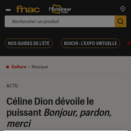
Trouv
De
NOS GUIDES DE L'ÉTÉ
BOICHI : L'EXPO VIRTUELLE
Culture
Musique
ACTU
Céline Dion dévoile le
puissant
Bonjour, pardon,
merci