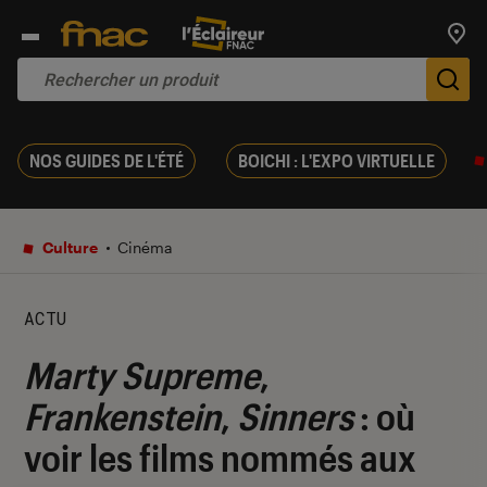
Trouv
De
NOS GUIDES DE L'ÉTÉ
BOICHI : L'EXPO VIRTUELLE
Culture
Cinéma
ACTU
Marty Supreme
,
Frankenstein
,
Sinners
: où
voir les films nommés aux