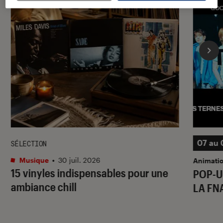
07 au 
SÉLECTION
Musique
•
30 juil. 2026
Animati
15 vinyles indispensables pour une
POP-U
ambiance chill
LA FN