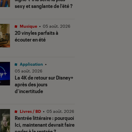
sexy et sanglante de l’été ?
Musique
•
05 août. 2026
20 vinyles parfaits à
écouter en été
Application
•
05 août. 2026
La 4K de retour sur Disney+
après des jours
d’incertitude
Livres / BD
•
05 août. 2026
Rentrée littéraire : pourquoi
Ici, maintenant devrait faire
parler à la rentrée ?