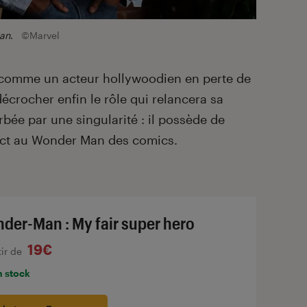
an
.
©Marvel
 comme un acteur hollywoodien en perte de
décrocher enfin le rôle qui relancera sa
urbée par une singularité : il possède de
rect au Wonder Man des comics.
der-Man : My fair super hero
19€
tir de
n stock