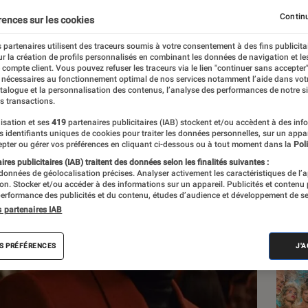
os
Continu
rences sur les cookies
 partenaires utilisent des traceurs soumis à votre consentement à des fins publicita
r la création de profils personnalisés en combinant les données de navigation et l
e compte client. Vous pouvez refuser les traceurs via le lien "continuer sans accepter"
 nécessaires au fonctionnement optimal de nos services notamment l’aide dans vot
atalogue et la personnalisation des contenus, l’analyse des performances de notre si
s transactions.
isation et ses
419
partenaires publicitaires (IAB) stockent et/ou accèdent à des inf
Les
es identifiants uniques de cookies pour traiter les données personnelles, sur un appa
pter ou gérer vos préférences en cliquant ci-dessous ou à tout moment dans la
Poli
res publicitaires (IAB) traitent des données selon les finalités suivantes :
 données de géolocalisation précises. Analyser activement les caractéristiques de l’
tion. Stocker et/ou accéder à des informations sur un appareil. Publicités et contenu
erformance des publicités et du contenu, études d’audience et développement de se
s partenaires IAB
S PRÉFÉRENCES
J'