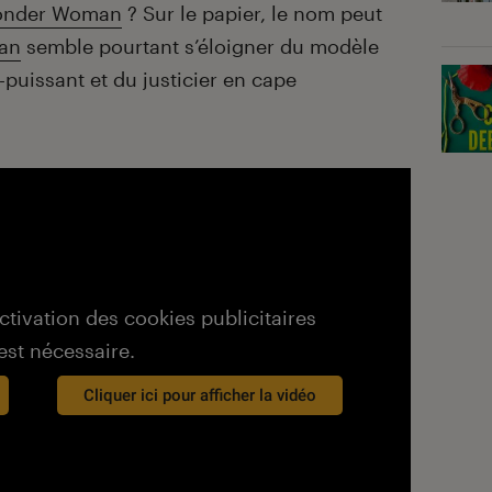
nder Woman
? Sur le papier, le nom peut
an
semble pourtant s’éloigner du modèle
puissant et du justicier en cape
activation des cookies publicitaires
est nécessaire.
Cliquer ici pour afficher la vidéo