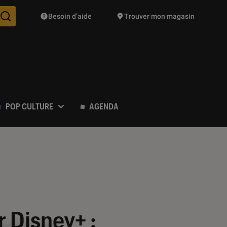
Besoin d’aide
Trouver mon magasin
Des suggestions de produits vont vous être proposées pendant vo
POP CULTURE
AGENDA
r Disney+ :