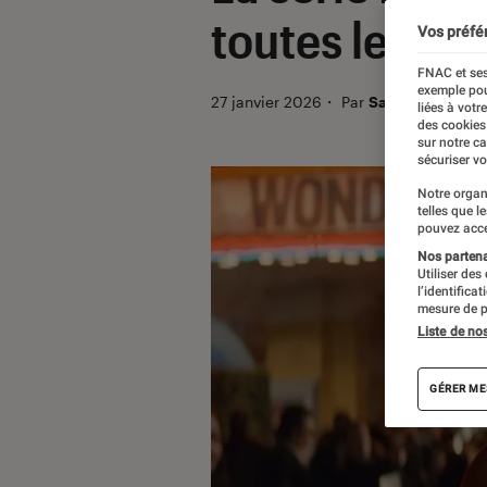
toutes les inf
Vos préfé
FNAC et ses
exemple pou
27 janvier 2026
・
Par
Sarah Dupont
liées à votr
des cookies
sur notre c
sécuriser vo
Notre organ
telles que l
pouvez acce
Nos partenai
Utiliser des
l’identifica
mesure de p
Liste de no
GÉRER ME