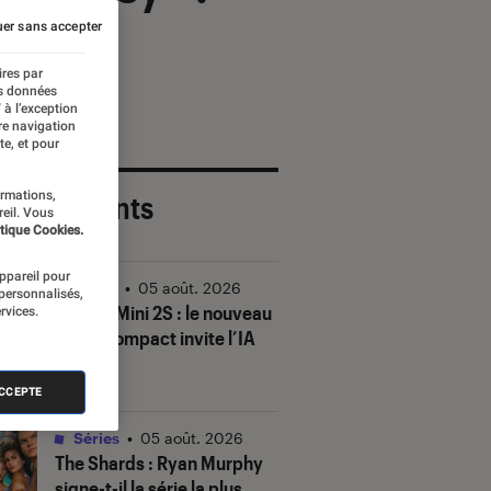
er sans accepter
ires par
es données
 à l’exception
re navigation
te, et pour
ormations,
 plus récents
reil. Vous
tique Cookies.
appareil pour
Vidéo
•
05 août. 2026
 personnalisés,
DJI Mic Mini 2S : le nouveau
rvices.
micro compact invite l’IA
à la fête
ACCEPTE
Séries
•
05 août. 2026
The Shards
: Ryan Murphy
signe-t-il la série la plus