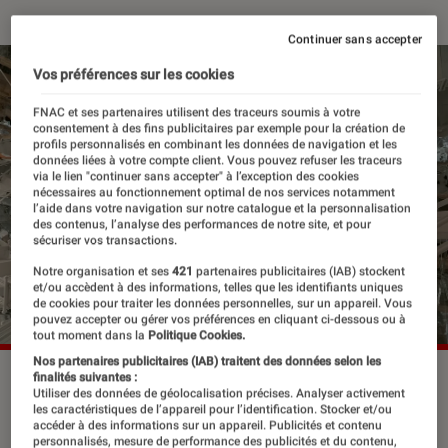
Continuer sans accepter
Vos préférences sur les cookies
FNAC et ses partenaires utilisent des traceurs soumis à votre
consentement à des fins publicitaires par exemple pour la création de
profils personnalisés en combinant les données de navigation et les
données liées à votre compte client. Vous pouvez refuser les traceurs
via le lien "continuer sans accepter" à l’exception des cookies
nécessaires au fonctionnement optimal de nos services notamment
l’aide dans votre navigation sur notre catalogue et la personnalisation
des contenus, l’analyse des performances de notre site, et pour
sécuriser vos transactions.
Notre organisation et ses
421
partenaires publicitaires (IAB) stockent
et/ou accèdent à des informations, telles que les identifiants uniques
de cookies pour traiter les données personnelles, sur un appareil. Vous
pouvez accepter ou gérer vos préférences en cliquant ci-dessous ou à
tout moment dans la
Politique Cookies.
Nos partenaires publicitaires (IAB) traitent des données selon les
“Insaisissables 3” est sorti au cinéma le 12 novembre 2025.
finalités suivantes :
Utiliser des données de géolocalisation précises. Analyser activement
©Katalin Vermes/Lionsgate
les caractéristiques de l’appareil pour l’identification. Stocker et/ou
accéder à des informations sur un appareil. Publicités et contenu
personnalisés, mesure de performance des publicités et du contenu,