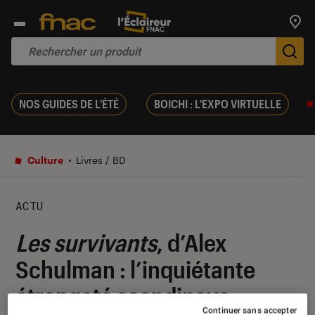
Trouv
De
NOS GUIDES DE L'ÉTÉ
BOICHI : L'EXPO VIRTUELLE
Culture
Livres / BD
ACTU
Les survivants
, d’Alex
Schulman : l’inquiétante
étrangeté scandinave
Continuer sans accepter