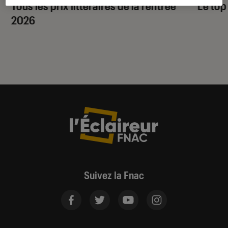
Tous les prix littéraires de la rentrée
Le top
2026
Suivez la Fnac