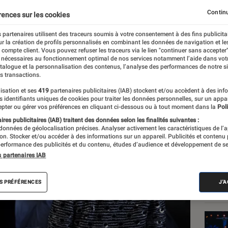
ttéraire
Continu
rences sur les cookies
 partenaires utilisent des traceurs soumis à votre consentement à des fins publicita
r la création de profils personnalisés en combinant les données de navigation et l
e compte client. Vous pouvez refuser les traceurs via le lien "continuer sans accepter"
 nécessaires au fonctionnement optimal de nos services notamment l’aide dans vot
atalogue et la personnalisation des contenus, l’analyse des performances de notre si
s transactions.
isation et ses
419
partenaires publicitaires (IAB) stockent et/ou accèdent à des inf
Les
es identifiants uniques de cookies pour traiter les données personnelles, sur un appa
pter ou gérer vos préférences en cliquant ci-dessous ou à tout moment dans la
Poli
res publicitaires (IAB) traitent des données selon les finalités suivantes :
 données de géolocalisation précises. Analyser activement les caractéristiques de l’
tion. Stocker et/ou accéder à des informations sur un appareil. Publicités et contenu
erformance des publicités et du contenu, études d’audience et développement de se
s partenaires IAB
S PRÉFÉRENCES
J'