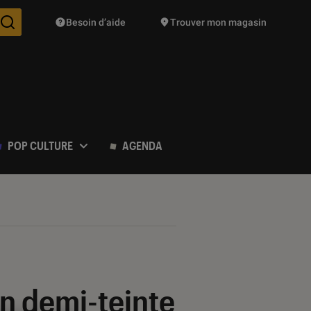
Besoin d’aide
Trouver mon magasin
Des suggestions de produits vont vous être proposées pendant vo
POP CULTURE
AGENDA
en demi-teinte