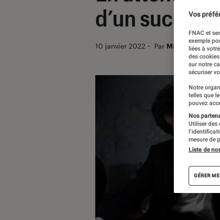
d’un succès li
Vos préfé
FNAC et ses
exemple pou
10 janvier 2022
・
Par
Milo Penicaut
liées à votr
des cookies
sur notre c
sécuriser vo
Notre organ
telles que l
pouvez acce
Nos partenai
Utiliser des
l’identifica
mesure de p
Liste de no
GÉRER ME