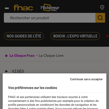
Trouv
De
NOS GUIDES DE L'ÉTÉ
BOICHI : L'EXPO VIRTUELLE
La Claque Fnac
La Claque Livre
VIDÉO
Continuer sans accepter
Noir comme polar avec un
Vos préférences sur les cookies
Olivier Norek très concerné
FNAC et ses partenaires utilisent des traceurs soumis à votre
par le monde qui l’entoure
consentement à des fins publicitaires par exemple pour la création de
profils personnalisés en combinant les données de navigation et les
données liées à votre compte client. Vous pouvez refuser les traceurs