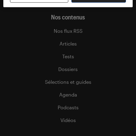
Nos contenus
Nos flux RSS
Articles
Tests
Dossiers
Sélections et guides
Agenda
Podcasts
Vidéos