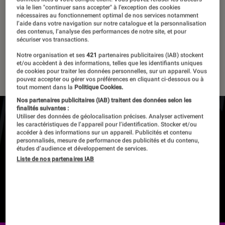
via le lien "continuer sans accepter" à l’exception des cookies
06 novembre 2020
・
Par
La Claque Fnac
nécessaires au fonctionnement optimal de nos services notamment
l’aide dans votre navigation sur notre catalogue et la personnalisation
des contenus, l’analyse des performances de notre site, et pour
sécuriser vos transactions.
L'Avant-Claque
Notre organisation et ses
421
partenaires publicitaires (IAB) stockent
10 vidéos
et/ou accèdent à des informations, telles que les identifiants uniques
de cookies pour traiter les données personnelles, sur un appareil. Vous
pouvez accepter ou gérer vos préférences en cliquant ci-dessous ou à
tout moment dans la
Politique Cookies.
Nos partenaires publicitaires (IAB) traitent des données selon les
finalités suivantes :
Utiliser des données de géolocalisation précises. Analyser activement
les caractéristiques de l’appareil pour l’identification. Stocker et/ou
Pour lire la vidéo l’activation des cookies
accéder à des informations sur un appareil. Publicités et contenu
publicitaires est nécessaire.
personnalisés, mesure de performance des publicités et du contenu,
études d’audience et développement de services.
Liste de nos partenaires IAB
Gérer mes préférences
Cliquer ici pour afficher la vidéo