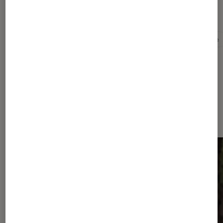
Pour aller plus loin
Documentaire
Netflix
Sport
Tour de France
Dernièrement dans Actu Séries