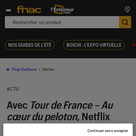
Trouv
De
NOS GUIDES DE L'ÉTÉ
BOICHI : L'EXPO VIRTUELLE
Pop Culture
Séries
ACTU
Avec
Tour de France – Au
cœur du peloton
, Netflix
nous plonge dans les
Continuer sans accepter