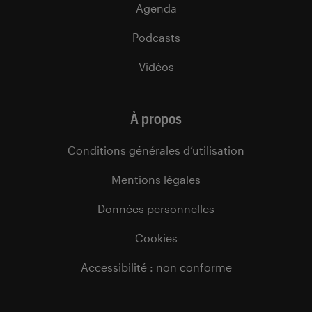
Agenda
Podcasts
Vidéos
À propos
Conditions générales d’utilisation
Mentions légales
Données personnelles
Cookies
Accessibilité : non conforme