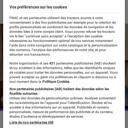
19 décembre 2023
・
Par
Agathe Renac
Vos préférences sur les cookies
FNAC et ses partenaires utilisent des traceurs soumis à votre
consentement à des fins publicitaires par exemple pour la création de
profils personnalisés en combinant les données de navigation et les
données liées à votre compte client. Vous pouvez refuser les traceurs
via le lien "continuer sans accepter" à l’exception des cookies
nécessaires au fonctionnement optimal de nos services notamment
l’aide dans votre navigation sur notre catalogue et la personnalisation
des contenus, l’analyse des performances de notre site, et pour
sécuriser vos transactions.
Notre organisation et ses
421
partenaires publicitaires (IAB) stockent
et/ou accèdent à des informations, telles que les identifiants uniques
de cookies pour traiter les données personnelles, sur un appareil. Vous
pouvez accepter ou gérer vos préférences en cliquant ci-dessous ou à
tout moment dans la
Politique Cookies.
Nos partenaires publicitaires (IAB) traitent des données selon les
finalités suivantes :
Utiliser des données de géolocalisation précises. Analyser activement
les caractéristiques de l’appareil pour l’identification. Stocker et/ou
accéder à des informations sur un appareil. Publicités et contenu
personnalisés, mesure de performance des publicités et du contenu,
études d’audience et développement de services.
La série documentaire “Merci Internet” sera disponible le 19
Liste de nos partenaires IAB
janvier sur Prime Video.
©Prime Video