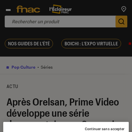
Trouv
De
NOS GUIDES DE L'ÉTÉ
BOICHI : L'EXPO VIRTUELLE
Pop Culture
Séries
ACTU
Après Orelsan, Prime Video
développe une série
documentaire sur Squeezie
Continuer sans accepter