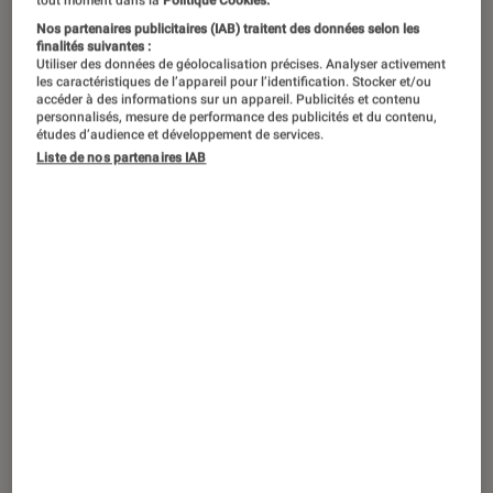
tout moment dans la
Politique Cookies.
Nos partenaires publicitaires (IAB) traitent des données selon les
La version payante de ChatGPT
finalités suivantes :
Utiliser des données de géolocalisation précises. Analyser activement
propose depuis quelques semaines
les caractéristiques de l’appareil pour l’identification. Stocker et/ou
accéder à des informations sur un appareil. Publicités et contenu
une option pour créer un outil
personnalisés, mesure de performance des publicités et du contenu,
études d’audience et développement de services.
d’intelligence artificielle adapté à vos
Liste de nos partenaires IAB
besoins spécifiques.
Introduction
Si vous avez souscrit à l’option payante de
ChatGPT
, l’intelligence artificielle d’
OpenAI
, un
nouvel onglet est apparu depuis quelque
temps en haut de la colonne de gauche.
« Explore » donne accès à des formats
personnalisés (dans l’analyse de données, pour
vous expliquer les règles des jeux de société,