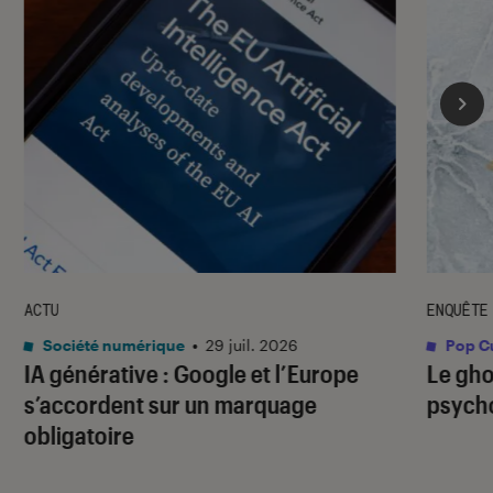
ACTU
ENQUÊTE
Société numérique
•
29 juil. 2026
Pop Cu
IA générative : Google et l’Europe
Le gho
s’accordent sur un marquage
psycho
obligatoire