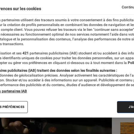
 afficher l’itinéraire le
Continu
rences sur les cookies
carburant
 partenaires utilisent des traceurs soumis à votre consentement à des fins publicita
r la création de profils personnalisés en combinant les données de navigation et l
e compte client. Vous pouvez refuser les traceurs via le lien "continuer sans accepter"
 nécessaires au fonctionnement optimal de nos services notamment l’aide dans vot
re
atalogue et la personnalisation des contenus, l’analyse des performances de notre si
s transactions.
isation et ses
421
partenaires publicitaires (IAB) stockent et/ou accèdent à des inf
es identifiants uniques de cookies pour traiter les données personnelles, sur un appa
Les
pter ou gérer vos préférences en cliquant ci-dessous ou à tout moment dans la
Poli
res publicitaires (IAB) traitent des données selon les finalités suivantes :
 données de géolocalisation précises. Analyser activement les caractéristiques de l’
tion. Stocker et/ou accéder à des informations sur un appareil. Publicités et contenu
erformance des publicités et du contenu, études d’audience et développement de se
s partenaires IAB
S PRÉFÉRENCES
J'