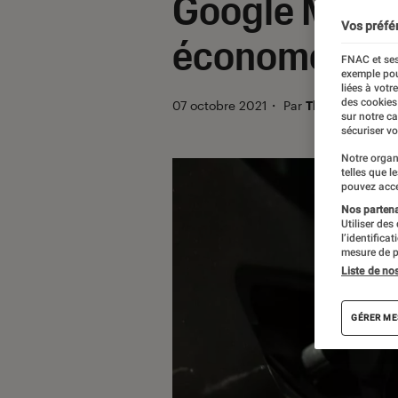
Google Maps va
Vos préfé
économe en 
FNAC et ses
exemple pou
liées à votr
des cookies
07 octobre 2021
・
Par
Thomas Estimb
sur notre c
sécuriser vo
Notre organ
telles que l
pouvez acce
Nos partenai
Utiliser des
l’identifica
mesure de p
Liste de no
GÉRER ME