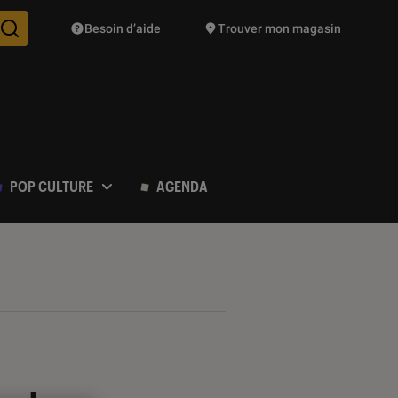
Besoin d’aide
Trouver mon magasin
Des suggestions de produits vont vous être proposées pendant vo
POP CULTURE
AGENDA