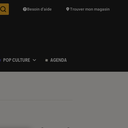
Besoin d’aide
Trouver mon magasin
Des suggestions de produits vont vous être proposées pendant vo
POP CULTURE
AGENDA