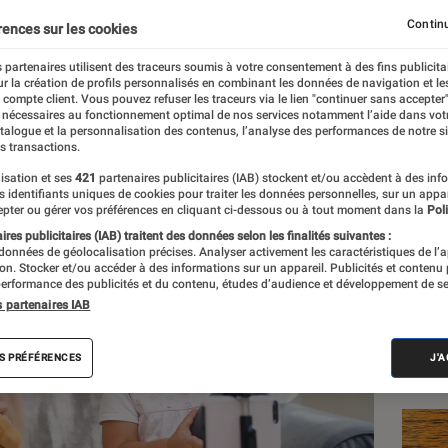
ux : plus de la moitié d
Continu
rences sur les cookies
es photos ou vidéos de l
 partenaires utilisent des traceurs soumis à votre consentement à des fins publicita
r la création de profils personnalisés en combinant les données de navigation et l
e compte client. Vous pouvez refuser les traceurs via le lien "continuer sans accepter"
 nécessaires au fonctionnement optimal de nos services notamment l’aide dans vot
atalogue et la personnalisation des contenus, l’analyse des performances de notre si
s transactions.
isation et ses
421
partenaires publicitaires (IAB) stockent et/ou accèdent à des inf
es identifiants uniques de cookies pour traiter les données personnelles, sur un appa
Les
pter ou gérer vos préférences en cliquant ci-dessous ou à tout moment dans la
Poli
res publicitaires (IAB) traitent des données selon les finalités suivantes :
 données de géolocalisation précises. Analyser activement les caractéristiques de l’
tion. Stocker et/ou accéder à des informations sur un appareil. Publicités et contenu
erformance des publicités et du contenu, études d’audience et développement de se
s partenaires IAB
S PRÉFÉRENCES
J'