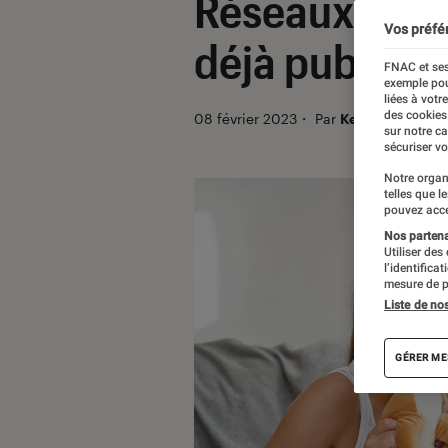
Réseaux socia
Vos préfé
déjà publié d
FNAC et ses
exemple pou
liées à votr
des cookies
08 février 2023
・
Par
Kesso Diallo
sur notre c
sécuriser vo
Notre organ
telles que l
pouvez acce
Nos partenai
Utiliser des
l’identifica
mesure de p
Liste de no
GÉRER ME