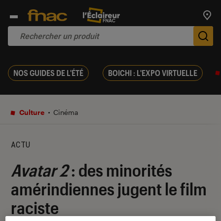
Trouv
De
NOS GUIDES DE L'ÉTÉ
BOICHI : L'EXPO VIRTUELLE
Culture
Cinéma
ACTU
Avatar 2
: des minorités
amérindiennes jugent le film
raciste