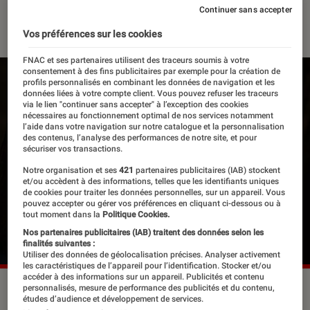
Continuer sans accepter
30 décembre 2022
・
Par
Apolline Coëffet
Vos préférences sur les cookies
FNAC et ses partenaires utilisent des traceurs soumis à votre
consentement à des fins publicitaires par exemple pour la création de
profils personnalisés en combinant les données de navigation et les
données liées à votre compte client. Vous pouvez refuser les traceurs
via le lien "continuer sans accepter" à l’exception des cookies
nécessaires au fonctionnement optimal de nos services notamment
l’aide dans votre navigation sur notre catalogue et la personnalisation
des contenus, l’analyse des performances de notre site, et pour
sécuriser vos transactions.
Notre organisation et ses
421
partenaires publicitaires (IAB) stockent
et/ou accèdent à des informations, telles que les identifiants uniques
de cookies pour traiter les données personnelles, sur un appareil. Vous
pouvez accepter ou gérer vos préférences en cliquant ci-dessous ou à
tout moment dans la
Politique Cookies.
Nos partenaires publicitaires (IAB) traitent des données selon les
finalités suivantes :
Utiliser des données de géolocalisation précises. Analyser activement
les caractéristiques de l’appareil pour l’identification. Stocker et/ou
accéder à des informations sur un appareil. Publicités et contenu
Neyrtiri dans “Avatar : la voie de l'eau”.
©20th Century Fox
personnalisés, mesure de performance des publicités et du contenu,
études d’audience et développement de services.