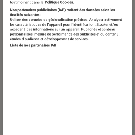
tout moment dans la
Politique Cookies.
Nos partenaires publicitaires (IAB) traitent des données selon les
La nouvelle adaptation de l’œuvre
finalités suivantes :
Utiliser des données de géolocalisation précises. Analyser activement
d’Emmanuelle Arsan signée Audrey
les caractéristiques de l’appareil pour l’identification. Stocker et/ou
Diwan questionne le désir féminin,
accéder à des informations sur un appareil. Publicités et contenu
personnalisés, mesure de performance des publicités et du contenu,
mais manque d’impact, malgré des
études d’audience et développement de services.
Liste de nos partenaires IAB
prestations incarnées.
Introduction
Emmanuelle. Derrière ce nom, sa cache une
référence du cinéma et de la
littérature
érotiques
. Sorti dans les années 1960, le livre
d’
Emmanuelle Arsan
, qui suit l’exploration du
désir et des fantasmes du personnage
principal, a été adapté en 1974 avec Sylvia
Kristel dans le rôle-titre, et est rapidement