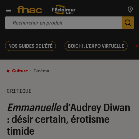
Trouv
De
NOS GUIDES DE L'ÉTÉ
BOICHI : L'EXPO VIRTUELLE
Culture
Cinéma
CRITIQUE
Emmanuelle
d’Audrey Diwan
: désir certain, érotisme
timide