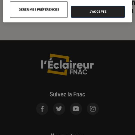
Fold en avance
de Sam
séduit
GÉRER MES PRÉFÉRENCES
J'ACCEPTE
Suivez la Fnac