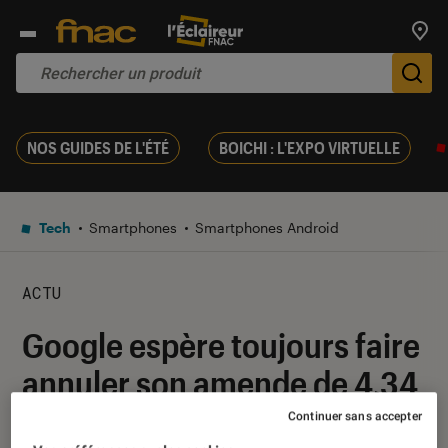
Trouv
De
NOS GUIDES DE L'ÉTÉ
BOICHI : L'EXPO VIRTUELLE
Tech
Smartphones
Smartphones Android
ACTU
Google espère toujours faire
annuler son amende de 4,34
milliards d’euros
Continuer sans accepter