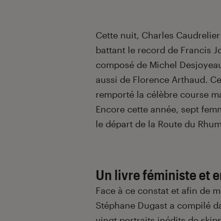
Introduction
Cette nuit, Charles Caudrelie
battant le record de Francis Jo
composé de Michel Desjoyeau
aussi de Florence Arthaud. Ce
remporté la célèbre course m
Encore cette année, sept fem
le départ de la Route du Rhum
Un livre féministe et
Face à ce constat et afin de 
Stéphane Dugast a compilé d
vingt portraits inédits de ski