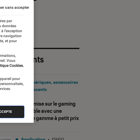
er sans accepter
ires par
es données
 à l’exception
re navigation
te, et pour
ormations,
 plus récents
reil. Vous
tique Cookies.
appareil pour
Périphériques, accessoires
 personnalisés,
rvices.
et composants
•
17H25
Corsair mise sur le gaming
accessible avec une
ACCEPTE
nouvelle gamme à petit prix
Application
•
15H10