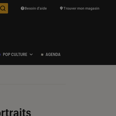
Besoin d’aide
Trouver mon magasin
Des suggestions de produits vont vous être proposées pendant vo
POP CULTURE
AGENDA
rtraits