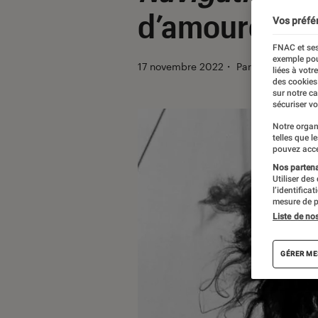
d’amoureuse
Vos préfé
FNAC et ses
exemple pou
17 novembre 2022
・
Par
Lisa Murator
liées à votr
des cookies
sur notre c
sécuriser vo
Notre organ
telles que l
pouvez acce
Nos partenai
Utiliser des
l’identifica
mesure de p
Liste de no
GÉRER ME