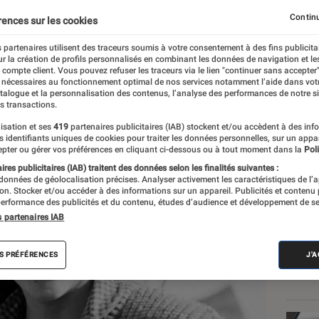
s des mers
Continu
rences sur les cookies
 partenaires utilisent des traceurs soumis à votre consentement à des fins publicita
r la création de profils personnalisés en combinant les données de navigation et l
e
e compte client. Vous pouvez refuser les traceurs via le lien "continuer sans accepter"
 nécessaires au fonctionnement optimal de nos services notamment l’aide dans vot
atalogue et la personnalisation des contenus, l’analyse des performances de notre si
s transactions.
isation et ses
419
partenaires publicitaires (IAB) stockent et/ou accèdent à des inf
Les
es identifiants uniques de cookies pour traiter les données personnelles, sur un appa
pter ou gérer vos préférences en cliquant ci-dessous ou à tout moment dans la
Poli
res publicitaires (IAB) traitent des données selon les finalités suivantes :
 données de géolocalisation précises. Analyser activement les caractéristiques de l’
tion. Stocker et/ou accéder à des informations sur un appareil. Publicités et contenu
erformance des publicités et du contenu, études d’audience et développement de se
s partenaires IAB
S PRÉFÉRENCES
J'