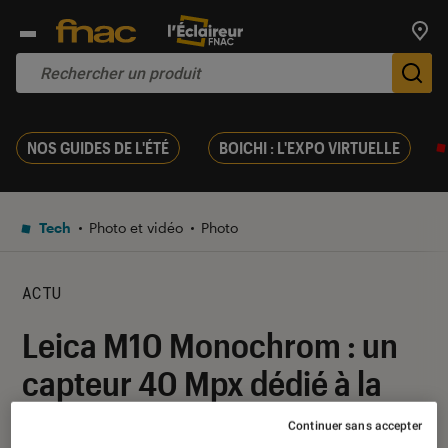
Trouv
De
NOS GUIDES DE L'ÉTÉ
BOICHI : L'EXPO VIRTUELLE
Tech
Photo et vidéo
Photo
ACTU
Leica M10 Monochrom : un
capteur 40 Mpx dédié à la
photo noir et blanc
Continuer sans accepter