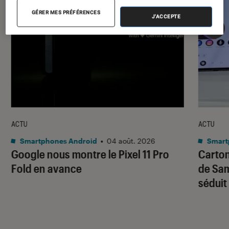
GÉRER MES PRÉFÉRENCES
J'ACCEPTE
ACTU
ACTU
Smartphones Android
•
04 août. 2026
Smart
Google nous montre le Pixel 11 Pro
Carton
Fold en avance
de Sam
séduit