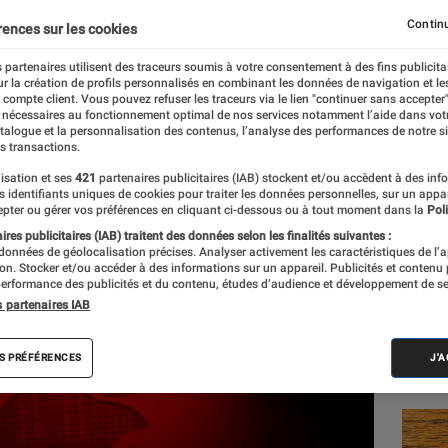
0 millions d’euros d’arr
Continu
rences sur les cookies
isc français
 partenaires utilisent des traceurs soumis à votre consentement à des fins publicita
r la création de profils personnalisés en combinant les données de navigation et l
e compte client. Vous pouvez refuser les traceurs via le lien "continuer sans accepter"
 nécessaires au fonctionnement optimal de nos services notamment l’aide dans vot
e
atalogue et la personnalisation des contenus, l’analyse des performances de notre si
s transactions.
isation et ses
421
partenaires publicitaires (IAB) stockent et/ou accèdent à des inf
es identifiants uniques de cookies pour traiter les données personnelles, sur un appa
Les
pter ou gérer vos préférences en cliquant ci-dessous ou à tout moment dans la
Poli
res publicitaires (IAB) traitent des données selon les finalités suivantes :
 données de géolocalisation précises. Analyser activement les caractéristiques de l’
tion. Stocker et/ou accéder à des informations sur un appareil. Publicités et contenu
erformance des publicités et du contenu, études d’audience et développement de se
s partenaires IAB
S PRÉFÉRENCES
J'