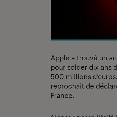
Apple a trouvé un a
pour solder dix ans d
500 millions d’euros.
reprochait de déclare
France.
Introduction
À l’image des autres GAFAM, 