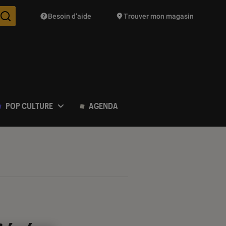
Besoin d’aide
Trouver mon magasin
Des suggestions de produits vont vous être proposées pendant vo
POP CULTURE
AGENDA