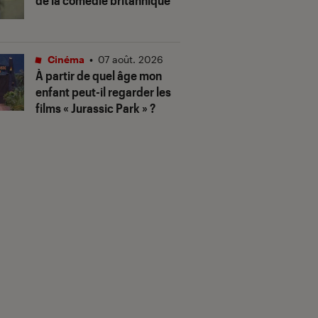
de la comédie britannique
Cinéma
•
07 août. 2026
À partir de quel âge mon
enfant peut-il regarder les
films « Jurassic Park » ?