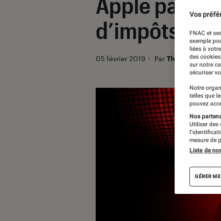
Apple paye 50
Vos préfé
d’impôts au f
FNAC et ses
exemple pou
liées à votr
des cookies
05 février 2019
・
Par
Thomas Estimbr
sur notre c
sécuriser vo
Notre organ
telles que l
pouvez acce
Nos partenai
Utiliser des
l’identifica
mesure de p
Liste de no
GÉRER ME