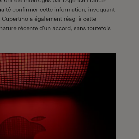
 ont été interrogés par l’Agence France-
haité confirmer cette information, invoquant
e Cupertino a également réagi à cette
gnature récente d’un accord, sans toutefois