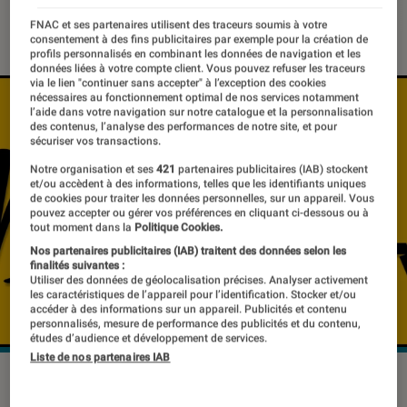
12 juillet 2022
・
Par
Antoine Roche
FNAC et ses partenaires utilisent des traceurs soumis à votre
consentement à des fins publicitaires par exemple pour la création de
profils personnalisés en combinant les données de navigation et les
données liées à votre compte client. Vous pouvez refuser les traceurs
via le lien "continuer sans accepter" à l’exception des cookies
nécessaires au fonctionnement optimal de nos services notamment
l’aide dans votre navigation sur notre catalogue et la personnalisation
des contenus, l’analyse des performances de notre site, et pour
sécuriser vos transactions.
Notre organisation et ses
421
partenaires publicitaires (IAB) stockent
et/ou accèdent à des informations, telles que les identifiants uniques
de cookies pour traiter les données personnelles, sur un appareil. Vous
pouvez accepter ou gérer vos préférences en cliquant ci-dessous ou à
tout moment dans la
Politique Cookies.
Nos partenaires publicitaires (IAB) traitent des données selon les
finalités suivantes :
Utiliser des données de géolocalisation précises. Analyser activement
les caractéristiques de l’appareil pour l’identification. Stocker et/ou
accéder à des informations sur un appareil. Publicités et contenu
personnalisés, mesure de performance des publicités et du contenu,
études d’audience et développement de services.
Liste de nos partenaires IAB
Molotov
©Molotov