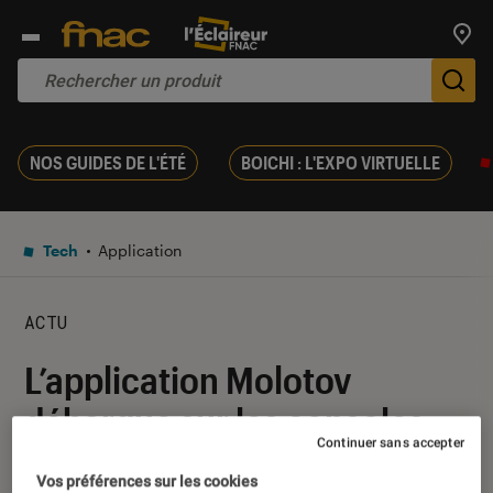
Trouv
De
NOS GUIDES DE L'ÉTÉ
BOICHI : L'EXPO VIRTUELLE
Tech
Application
ACTU
L’application Molotov
débarque sur les consoles
Continuer sans accepter
Sony… en deux temps
Vos préférences sur les cookies