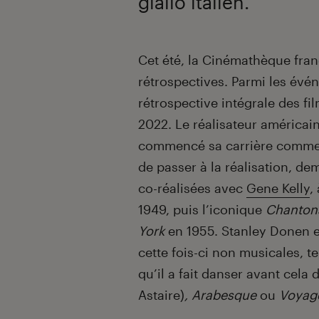
giallo italien.
Introduction
Cet été, la Cinémathèque fran
rétrospectives. Parmi les évén
rétrospective intégrale des fi
2022. Le réalisateur américain
commencé sa carrière comme 
de passer à la réalisation, d
co-réalisées avec
Gene Kelly
,
1949, puis l’iconique
Chantons
York
en 1955. Stanley Donen 
cette fois-ci non musicales, t
qu’il a fait danser avant cela
Astaire)
, Arabesque
ou
Voyage