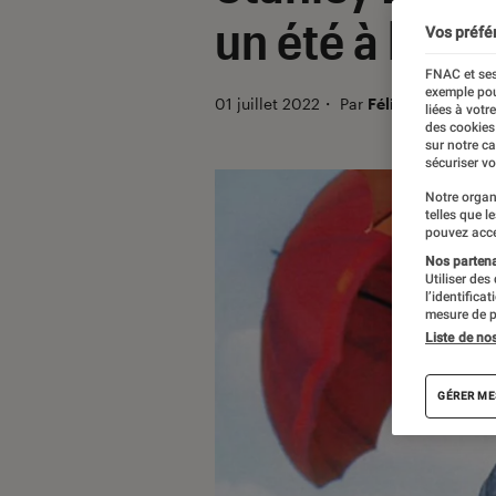
un été à la C
Vos préfé
FNAC et ses
exemple pou
01 juillet 2022
・
Par
Félix Tardieu
liées à votr
des cookies
sur notre c
sécuriser vo
Notre organ
telles que l
pouvez acce
Nos partenai
Utiliser des
l’identifica
mesure de p
Liste de no
GÉRER ME