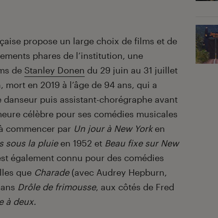
çaise propose un large choix de films et de
ements phares de l’institution, une
lms de
Stanley Donen
du 29 juin au 31 juillet
, mort en 2019 à l’âge de 94 ans, qui a
danseur puis assistant-chorégraphe avant
emeure célèbre pour ses comédies musicales
 à commencer par
Un jour à New York
en
 sous la pluie
en 1952 et
Beau fixe sur New
est également connu pour des comédies
elles que
Charade
(avec Audrey Hepburn,
 dans
Drôle de frimousse
, aux côtés de Fred
 à deux.