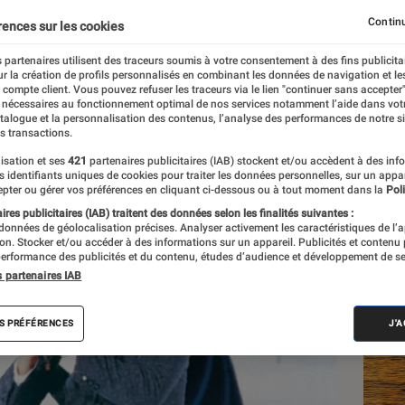
inémathèque française
Continu
rences sur les cookies
 partenaires utilisent des traceurs soumis à votre consentement à des fins publicita
r la création de profils personnalisés en combinant les données de navigation et l
e compte client. Vous pouvez refuser les traceurs via le lien "continuer sans accepter"
 nécessaires au fonctionnement optimal de nos services notamment l’aide dans vot
atalogue et la personnalisation des contenus, l’analyse des performances de notre si
s transactions.
isation et ses
421
partenaires publicitaires (IAB) stockent et/ou accèdent à des inf
Les
es identifiants uniques de cookies pour traiter les données personnelles, sur un appa
pter ou gérer vos préférences en cliquant ci-dessous ou à tout moment dans la
Poli
res publicitaires (IAB) traitent des données selon les finalités suivantes :
 données de géolocalisation précises. Analyser activement les caractéristiques de l’
tion. Stocker et/ou accéder à des informations sur un appareil. Publicités et contenu
erformance des publicités et du contenu, études d’audience et développement de se
s partenaires IAB
S PRÉFÉRENCES
J'