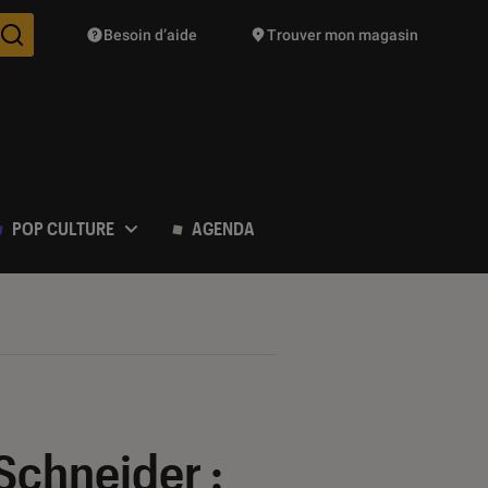
Besoin d’aide
Trouver mon magasin
Des suggestions de produits vont vous être proposées pendant vo
POP CULTURE
AGENDA
Schneider :