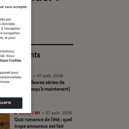
er sans accepter
ires par
es données
 à l’exception
re navigation
te, et pour
ormations,
 plus récents
reil. Vous
tique Cookies.
appareil pour
Séries
•
07 août. 2026
 personnalisés,
Les meilleures séries de
rvices.
2026 (jusqu’à maintenant)
ACCEPTE
Livres / BD
•
07 août. 2026
Quiz romance de l’été : quel
trope amoureux est fait