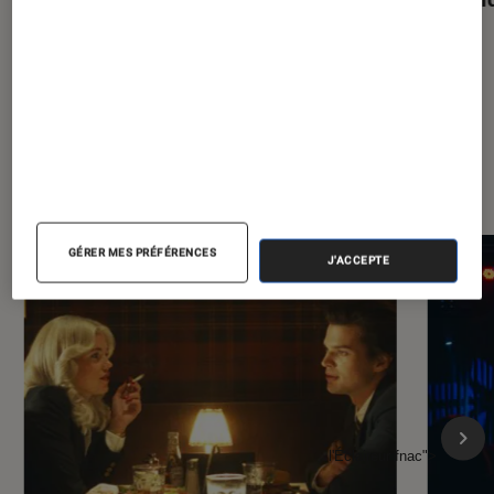
À la une de
VOIR TOUT
l'Éclaireur FNAC
GÉRER MES PRÉFÉRENCES
J'ACCEPTE
l'Éclaireur fnac">