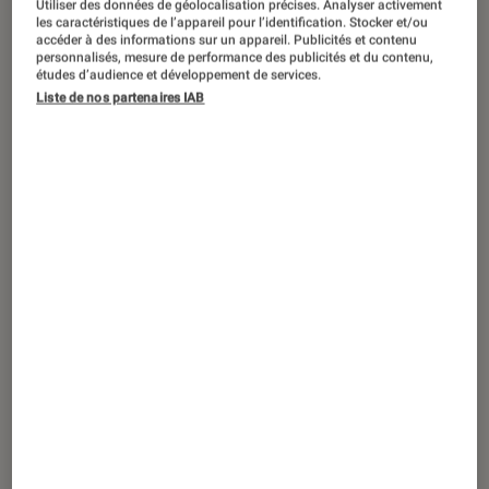
Utiliser des données de géolocalisation précises. Analyser activement
les caractéristiques de l’appareil pour l’identification. Stocker et/ou
accéder à des informations sur un appareil. Publicités et contenu
personnalisés, mesure de performance des publicités et du contenu,
études d’audience et développement de services.
Liste de nos partenaires IAB
ARTICLE
Figurines et jeux
•
14 avr. 2011
La famille Tortue, une lente et douce
promenade…