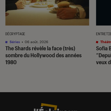
DÉCRYPTAGE
ENTRETI
Séries
•
06 août. 2026
Théâtr
The Shards
révèle la face (très)
Sofia 
sombre du Hollywood des années
“Depuis
1980
veux d