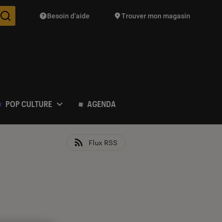
Besoin d’aide
Trouver mon magasin
Des suggestions de produits vont vous être proposées pendant vo
POP CULTURE
AGENDA
Flux RSS