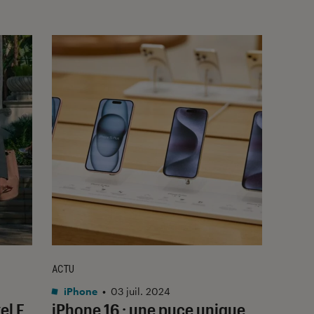
ACTU
iPhone
•
03 juil. 2024
el F.
iPhone 16 : une puce unique