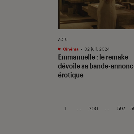
ACTU
Cinéma
•
02 juil. 2024
Emmanuelle
: le remake
dévoile sa bande-annonc
érotique
1
...
300
...
597
5