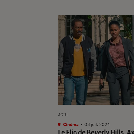
ACTU
Cinéma
•
03 juil. 2024
Le Flic de Beverly Hills, Ax