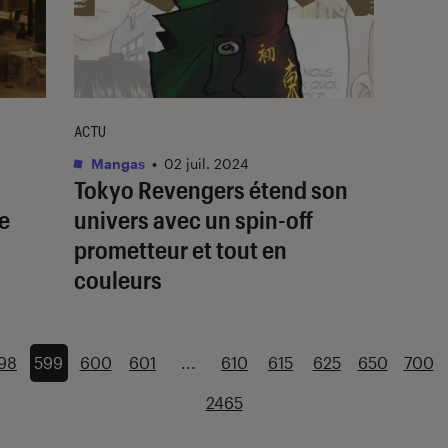
ACTU
Mangas
•
02 juil. 2024
Tokyo Revengers
étend son
e
univers avec un spin-off
prometteur et tout en
couleurs
98
599
600
601
...
610
615
625
650
700
2465