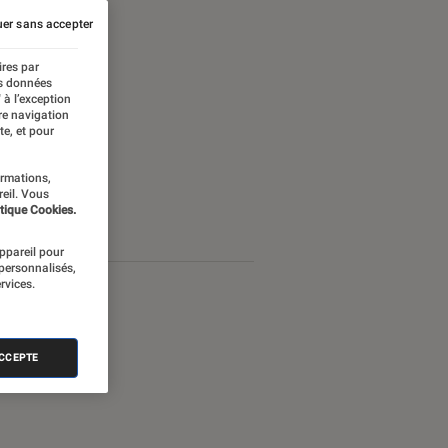
er sans accepter
ires par
es données
 à l’exception
re navigation
te, et pour
ormations,
reil. Vous
tique Cookies.
appareil pour
 personnalisés,
rvices.
ACCEPTE