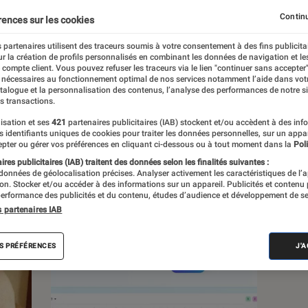
, à la pop culture, à la culture numérique et
Continu
rences sur les cookies
 partenaires utilisent des traceurs soumis à votre consentement à des fins publicita
r la création de profils personnalisés en combinant les données de navigation et l
e compte client. Vous pouvez refuser les traceurs via le lien "continuer sans accepter"
 nécessaires au fonctionnement optimal de nos services notamment l’aide dans vot
atalogue et la personnalisation des contenus, l’analyse des performances de notre si
s transactions.
s
isation et ses
421
partenaires publicitaires (IAB) stockent et/ou accèdent à des inf
es identifiants uniques de cookies pour traiter les données personnelles, sur un appa
pter ou gérer vos préférences en cliquant ci-dessous ou à tout moment dans la
Poli
res publicitaires (IAB) traitent des données selon les finalités suivantes :
 guides
Tests
 données de géolocalisation précises. Analyser activement les caractéristiques de l’
tion. Stocker et/ou accéder à des informations sur un appareil. Publicités et contenu
erformance des publicités et du contenu, études d’audience et développement de se
s partenaires IAB
S PRÉFÉRENCES
J'