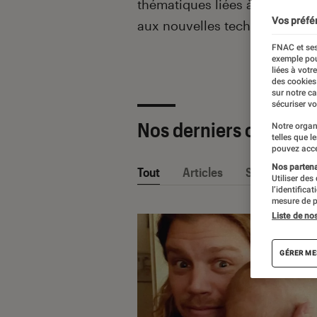
thématiques liées
à la culture
Vos préfé
aux nouvelles technologies.
FNAC et ses
exemple pou
liées à votr
des cookies
sur notre c
sécuriser vo
Nos derniers contenu
Notre organ
telles que l
pouvez acce
Nos partenai
Tout
Articles
Sélections et
Utiliser des
l’identifica
mesure de p
Liste de no
GÉRER ME