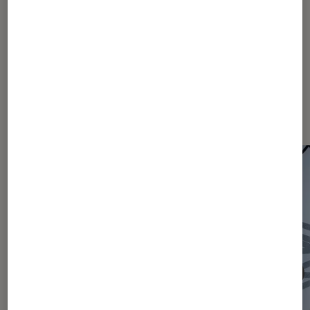
2237
2238
2239
...
2350
...
2465
Les plus lus dans Actu