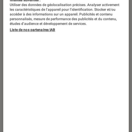
finalités suivantes :
Utiliser des données de géolocalisation précises. Analyser activement
les caractéristiques de l’appareil pour l’identification. Stocker et/ou
accéder à des informations sur un appareil. Publicités et contenu
personnalisés, mesure de performance des publicités et du contenu,
études d’audience et développement de services.
Liste de nos partenaires IAB
ACTU
TV
•
09 jan. 2019
CES 2019 : LG présente son
vidéoprojecteur ultra-courte focale