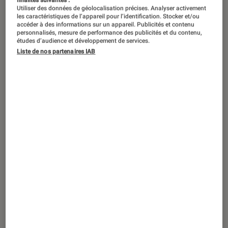
finalités suivantes :
Utiliser des données de géolocalisation précises. Analyser activement
les caractéristiques de l’appareil pour l’identification. Stocker et/ou
accéder à des informations sur un appareil. Publicités et contenu
personnalisés, mesure de performance des publicités et du contenu,
études d’audience et développement de services.
Liste de nos partenaires IAB
ACTU
Informatique
•
23 mai. 2019
Un ordinateur infecté par 6 virus sera
vendu plus d’un million de dollars aux
enchères