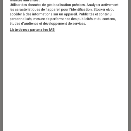
finalités suivantes :
Utiliser des données de géolocalisation précises. Analyser activement
les caractéristiques de l’appareil pour l’identification. Stocker et/ou
accéder à des informations sur un appareil. Publicités et contenu
personnalisés, mesure de performance des publicités et du contenu,
études d’audience et développement de services.
Liste de nos partenaires IAB
ACTU
Société numérique
•
14 août. 2020
Instagram a conservé des photos et
messages privés après leur suppression