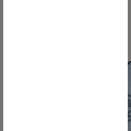
1916
...
2180
...
2463
Les plus lus dans Actu