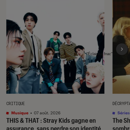
l'Éclaireur fnac">
CRITIQUE
DÉCRYPT
Musique
•
07 août. 2026
Séries
THIS & THAT
: Stray Kids gagne en
The S
assurance, sans perdre son identité
sombr